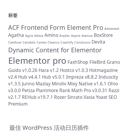
标签
ACF Frontend Form Element Pro
Advomedi
Agatha
Amino
BoxStore
Agria
Altesa
Arqitec
Aspire
Avenue
Devita
Carefuse
Cariotels
Carveo
Cleanco
Coachify
Construxio
Dynamic Content for Elementor
Elementor pro
FashShop
FileBird
Grano
Guido v1.0.26
Hara v1.2
Hostco v1.0.3
Hotmagazine
v2.4
Hub v4.4.1
Hub v5.0.1
Impreza v8.8.2
Induscity
v1.3.5
Junno
Mazlay
Mindiv
Mixy
Native v1.6.1
Ohio
v3.0.0
Petiza
Plantmore
Rank Math Pro v3.0.31
Razzi
v2.1.7
REHub v19.7.1
Rozer
Sinrato
Vasia
Yoast SEO
Premium
最佳 WordPress 活动日历插件