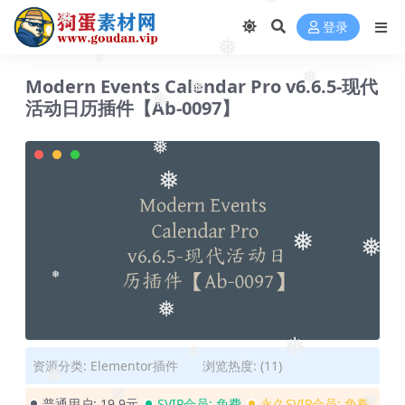
❅
❅
❅
登录
❅
❅
Modern Events Calendar Pro v6.6.5-现代
❅
❅
活动日历插件【Ab-0097】
❅
❅
❅
❅
❅
❅
❅
❅
资源分类:
Elementor插件
浏览热度: (11)
❅
❅
普通用户:
19.9元
SVIP会员:
免费
永久SVIP会员:
免费