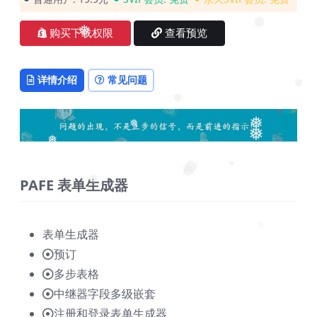
❅
购买下载权限
查看预览
❅
详情介绍
常见问题
❅
❅
❅
❅
❅
❅
PAFE 表单生成器
❅
❅
❅
❅
表单生成器
❅
预订
多步表格
中继器字段多级嵌套
注册和登录表单生成器