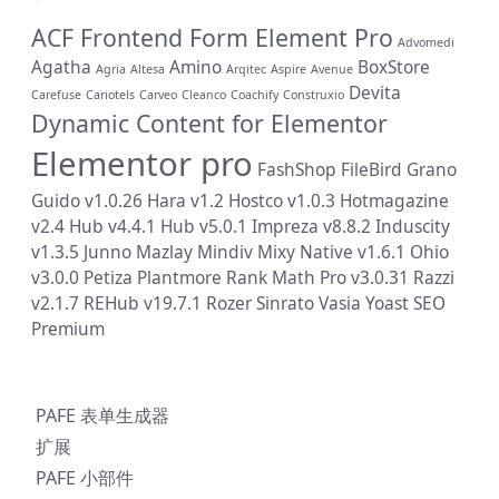
ACF Frontend Form Element Pro
Advomedi
Agatha
Amino
BoxStore
Agria
Altesa
Arqitec
Aspire
Avenue
Devita
Carefuse
Cariotels
Carveo
Cleanco
Coachify
Construxio
Dynamic Content for Elementor
Elementor pro
FashShop
FileBird
Grano
Guido v1.0.26
Hara v1.2
Hostco v1.0.3
Hotmagazine
v2.4
Hub v4.4.1
Hub v5.0.1
Impreza v8.8.2
Induscity
v1.3.5
Junno
Mazlay
Mindiv
Mixy
Native v1.6.1
Ohio
v3.0.0
Petiza
Plantmore
Rank Math Pro v3.0.31
Razzi
v2.1.7
REHub v19.7.1
Rozer
Sinrato
Vasia
Yoast SEO
Premium
PAFE 表单生成器
扩展
PAFE 小部件