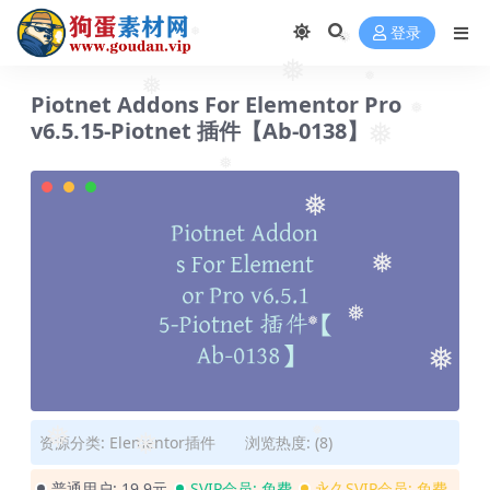
❅
登录
❅
❅
❅
Piotnet Addons For Elementor Pro
❅
❅
v6.5.15-Piotnet 插件【Ab-0138】
❅
❅
❅
❅
❅
❅
❅
❅
资源分类:
Elementor插件
浏览热度: (8)
❅
❅
❅
普通用户:
19.9元
SVIP会员:
免费
永久SVIP会员:
免费