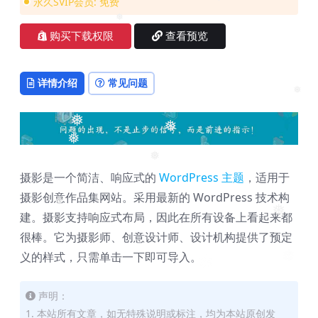
永久SVIP会员:
免费
❅
❅
购买下载权限
查看预览
详情介绍
常见问题
❅
❅
❅
❅
❅
摄影是一个简洁、响应式的
WordPress 主题
，适用于
摄影创意作品集网站。采用最新的 WordPress 技术构
❅
建。摄影支持响应式布局，因此在所有设备上看起来都
❅
很棒。它为摄影师、创意设计师、设计机构提供了预定
义的样式，只需单击一下即可导入。
声明：
1. 本站所有文章，如无特殊说明或标注，均为本站原创发