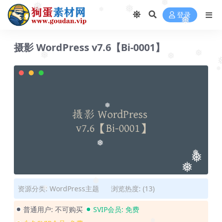
❅
❅
❅
❅
❅
❅
登录
❅
摄影 WordPress v7.6【Bi-0001】
❅
❅
❅
❅
❅
❅
❅
❅
❅
资源分类:
WordPress主题
浏览热度: (13)
❅
普通用户:
不可购买
SVIP会员:
免费