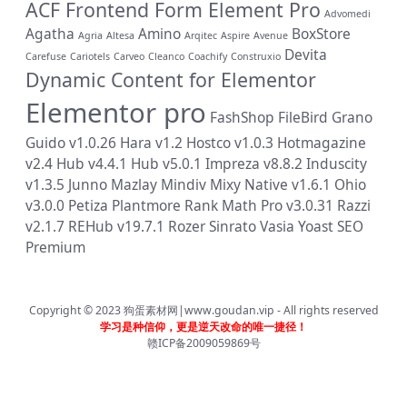
ACF Frontend Form Element Pro
Advomedi
Agatha
Amino
BoxStore
Agria
Altesa
Arqitec
Aspire
Avenue
Devita
Carefuse
Cariotels
Carveo
Cleanco
Coachify
Construxio
Dynamic Content for Elementor
Elementor pro
FashShop
FileBird
Grano
Guido v1.0.26
Hara v1.2
Hostco v1.0.3
Hotmagazine
v2.4
Hub v4.4.1
Hub v5.0.1
Impreza v8.8.2
Induscity
v1.3.5
Junno
Mazlay
Mindiv
Mixy
Native v1.6.1
Ohio
v3.0.0
Petiza
Plantmore
Rank Math Pro v3.0.31
Razzi
v2.1.7
REHub v19.7.1
Rozer
Sinrato
Vasia
Yoast SEO
Premium
Copyright © 2023
狗蛋素材网|www.goudan.vip
- All rights reserved
学习是种信仰，更是逆天改命的唯一捷径！
赣ICP备2009059869号