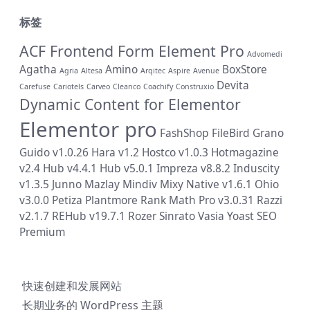
标签
ACF Frontend Form Element Pro
Advomedi
Agatha
Amino
BoxStore
Agria
Altesa
Arqitec
Aspire
Avenue
Devita
Carefuse
Cariotels
Carveo
Cleanco
Coachify
Construxio
Dynamic Content for Elementor
Elementor pro
FashShop
FileBird
Grano
Guido v1.0.26
Hara v1.2
Hostco v1.0.3
Hotmagazine
v2.4
Hub v4.4.1
Hub v5.0.1
Impreza v8.8.2
Induscity
v1.3.5
Junno
Mazlay
Mindiv
Mixy
Native v1.6.1
Ohio
v3.0.0
Petiza
Plantmore
Rank Math Pro v3.0.31
Razzi
v2.1.7
REHub v19.7.1
Rozer
Sinrato
Vasia
Yoast SEO
Premium
快速创建和发展网站
长期业务的 WordPress 主题