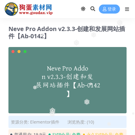
❅
登录
❅
❅
Neve Pro Addon v2.3.3-创建和发展网站插
件【Ab-0142】
❅
❅
❅
❅
❅
❅
❅
❅
资源分类:
Elementor插件
浏览热度: (10)
❅
❅
普通用户:
19.9元
SVIP会员:
免费
永久SVIP会员:
免费