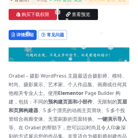
❅
❅
❅
购买下载权限
查看预览
❅
❅
详情介绍
常见问题
❅
❅
❅
❅
❅
❅
Orabel – 摄影 WordPress 主题最适合摄影师、模特、
时尚、摄影展示、艺术家、个人作品集、画廊或任何其
❅
❅
他相关专业人士。使用
Elementor
Page Builder 构
建，包括：不同的
预构建页面和小部件
、无限制的
页眉
和页脚构建器
、5 多个漂亮的动画主页滑块、5 多个投
资组合画廊变体、无需刷新的页面转换、
一键演示导入
等。在 Orabel 的帮助下，您可以以时尚且令人印象深
刻的方式展示您的作品集。非常适合为摄影师创建作品