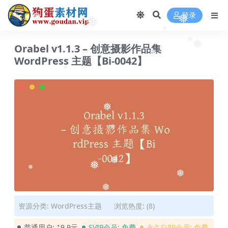
❅
登录
❅
❅
❅
❅
Orabel v1.1.3 – 创意摄影作品集
❅
❅
WordPress 主题【Bi-0042】
❅
❅
❅
❅
❅
❅
❅
❅
❅
资源分类:
WordPress主题
浏览热度: (8)
❅
普通用户:
19.9元
SVIP会员:
免费
永久SVIP会员:
免费