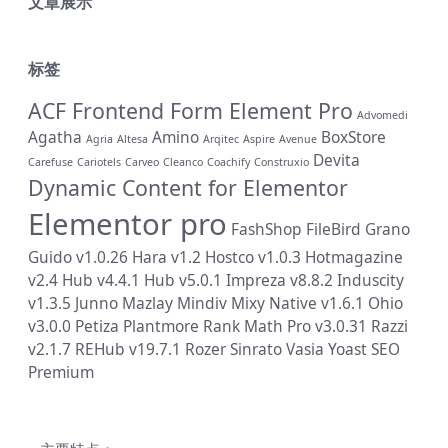
文章展示
标签
ACF Frontend Form Element Pro
Advomedi
Agatha
Amino
BoxStore
Agria
Altesa
Arqitec
Aspire
Avenue
Devita
Carefuse
Cariotels
Carveo
Cleanco
Coachify
Construxio
Dynamic Content for Elementor
Elementor pro
FashShop
FileBird
Grano
Guido v1.0.26
Hara v1.2
Hostco v1.0.3
Hotmagazine
v2.4
Hub v4.4.1
Hub v5.0.1
Impreza v8.8.2
Induscity
v1.3.5
Junno
Mazlay
Mindiv
Mixy
Native v1.6.1
Ohio
v3.0.0
Petiza
Plantmore
Rank Math Pro v3.0.31
Razzi
v2.1.7
REHub v19.7.1
Rozer
Sinrato
Vasia
Yoast SEO
Premium