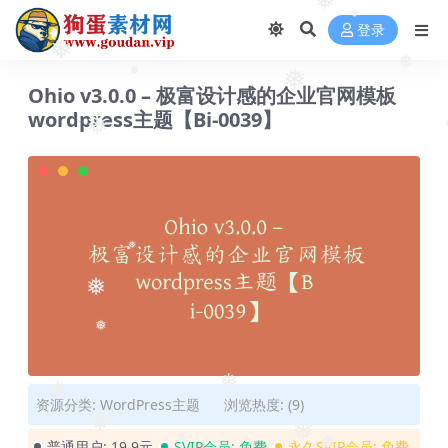
❅
登录
❅
❅
❅
❅
Ohio v3.0.0 – 极富设计感的企业官网模板
wordpress主题【Bi-0039】
❅
❅
❅
❅
❅
❅
❅
资源分类:
WordPress主题
浏览热度: (9)
❅
❅
普通用户:
19.9元
SVIP会员:
免费
永久SVIP会员:
免费