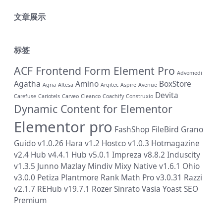
文章展示
标签
ACF Frontend Form Element Pro
Advomedi
Agatha
Amino
BoxStore
Agria
Altesa
Arqitec
Aspire
Avenue
Devita
Carefuse
Cariotels
Carveo
Cleanco
Coachify
Construxio
Dynamic Content for Elementor
Elementor pro
FashShop
FileBird
Grano
Guido v1.0.26
Hara v1.2
Hostco v1.0.3
Hotmagazine
v2.4
Hub v4.4.1
Hub v5.0.1
Impreza v8.8.2
Induscity
v1.3.5
Junno
Mazlay
Mindiv
Mixy
Native v1.6.1
Ohio
v3.0.0
Petiza
Plantmore
Rank Math Pro v3.0.31
Razzi
v2.1.7
REHub v19.7.1
Rozer
Sinrato
Vasia
Yoast SEO
Premium