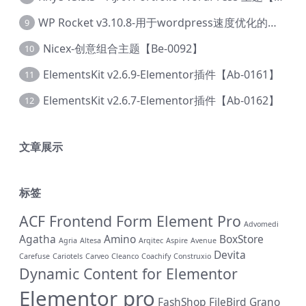
WP Rocket v3.10.8-用于wordpress速度优化的缓存加速插件【Cd-0019】
9
Nicex-创意组合主题【Be-0092】
10
ElementsKit v2.6.9-Elementor插件【Ab-0161】
11
ElementsKit v2.6.7-Elementor插件【Ab-0162】
12
文章展示
标签
ACF Frontend Form Element Pro
Advomedi
Agatha
Amino
BoxStore
Agria
Altesa
Arqitec
Aspire
Avenue
Devita
Carefuse
Cariotels
Carveo
Cleanco
Coachify
Construxio
Dynamic Content for Elementor
Elementor pro
FashShop
FileBird
Grano