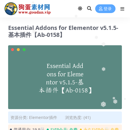
❅
❅
❅
登录
❅
Essential Addons for Elementor v5.1.5-
基本插件【Ab-0158】
❅
❅
❅
❅
❅
❅
❅
❅
❅
资源分类:
Elementor插件
浏览热度: (41)
普通用户:
19.9元
SVIP会员:
免费
永久SVIP会员:
免费