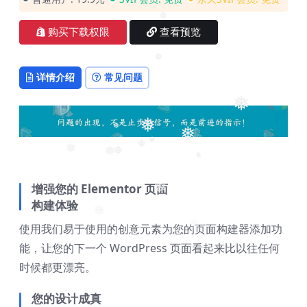
❅
❅
购买下载权限
查看预览
❅
❅
详情介绍
常见问题
❅
❅
❅
❅
❅
❅
❅
❅
❅
❅
增强您的 Elementor 页面
❅
构建体验
❅
使用我们易于使用的创意元素为您的页面构建器添加功
❅
能，让您的下一个 WordPress 页面看起来比以往任何
时候都更漂亮。
您的设计成真