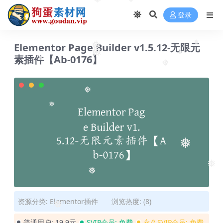
❅
❅
登录
Elementor Page Builder v1.5.12-无限元
❅
❅
素插件【Ab-0176】
❅
❅
❅
❅
❅
❅
❅
❅
❅
资源分类:
Elementor插件
浏览热度: (8)
❅
普通用户:
19.9元
SVIP会员:
免费
永久SVIP会员:
免费