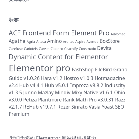
标签
ACF Frontend Form Element Pro
Advomedi
Agatha
Amino
BoxStore
Agria
Altesa
Arqitec
Aspire
Avenue
Devita
Carefuse
Cariotels
Carveo
Cleanco
Coachify
Construxio
Dynamic Content for Elementor
Elementor pro
FashShop
FileBird
Grano
Guido v1.0.26
Hara v1.2
Hostco v1.0.3
Hotmagazine
v2.4
Hub v4.4.1
Hub v5.0.1
Impreza v8.8.2
Induscity
v1.3.5
Junno
Mazlay
Mindiv
Mixy
Native v1.6.1
Ohio
v3.0.0
Petiza
Plantmore
Rank Math Pro v3.0.31
Razzi
v2.1.7
REHub v19.7.1
Rozer
Sinrato
Vasia
Yoast SEO
Premium
我们为您的 Elementor 网站提供超能力