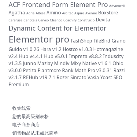
ACF Frontend Form Element Pro
Advomedi
Agatha
Amino
BoxStore
Agria
Altesa
Arqitec
Aspire
Avenue
Devita
Carefuse
Cariotels
Carveo
Cleanco
Coachify
Construxio
Dynamic Content for Elementor
Elementor pro
FashShop
FileBird
Grano
Guido v1.0.26
Hara v1.2
Hostco v1.0.3
Hotmagazine
v2.4
Hub v4.4.1
Hub v5.0.1
Impreza v8.8.2
Induscity
v1.3.5
Junno
Mazlay
Mindiv
Mixy
Native v1.6.1
Ohio
v3.0.0
Petiza
Plantmore
Rank Math Pro v3.0.31
Razzi
v2.1.7
REHub v19.7.1
Rozer
Sinrato
Vasia
Yoast SEO
Premium
收集线索
您的最高级别表格
电子商务商店
销售物品从未如此简单