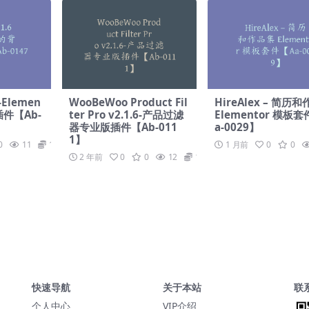
-Elemen
WooBeWoo Product Fil
HireAlex – 简历
插件【Ab-
ter Pro v2.1.6-产品过滤
Elementor 模板
器专业版插件【Ab-011
a-0029】
1】
0
11
19.9
1 月前
0
0
2 年前
0
0
12
19.9
快速导航
关于本站
联
个人中心
VIP介绍
￥19.90
zeyliam@outlook.com