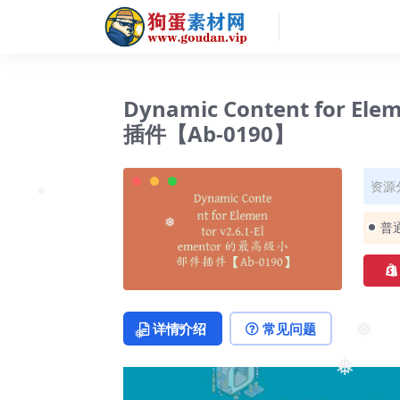
Dynamic Content for E
插件【Ab-0190】
资源
❅
普
❅
详情介绍
常见问题
❅
❅
❅
❅