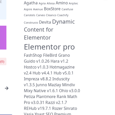
采
Agatha
Amino
Agria
Altesa
Arqitec
BoxStore
Aspire
Avenue
Carefuse
Cariotels
Carveo
Cleanco
Coachify
Dynamic
Devita
Construxio
Content for
Elementor
Elementor pro
FashShop
FileBird
Grano
Guido v1.0.26
Hara v1.2
(
0
)
Hostco v1.0.3
Hotmagazine
v2.4
Hub v4.4.1
Hub v5.0.1
Impreza v8.8.2
Induscity
v1.3.5
Junno
Mazlay
Mindiv
Mixy
Native v1.6.1
Ohio v3.0.0
n
Petiza
Plantmore
Rank Math
Pro v3.0.31
Razzi v2.1.7
REHub v19.7.1
Rozer
Sinrato
Vasia
Yoast SEO Premium