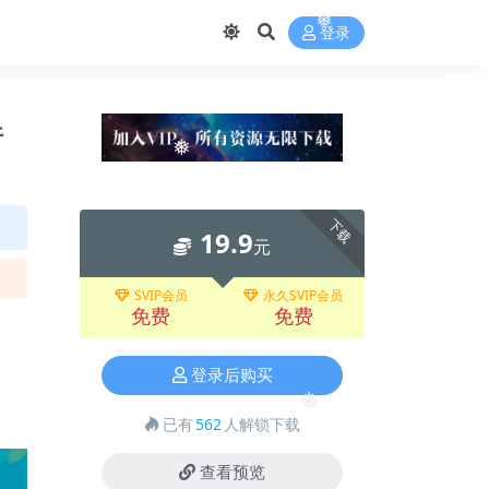
❅
登录
❅
❅
件
❅
下载
19.9
元
SVIP会员
永久SVIP会员
免费
免费
登录后购买
已有
562
人解锁下载
❅
查看预览