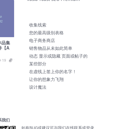
收集线索
您的最高级别表格
电子商务商店
和作品集
套件【A
销售物品从未如此简单
动态 显示或隐藏 页面或帖子的
19
19.9
某些部分
在虚线上签上你的名字！
让你的想象力飞翔
设计魔法
系我们
如有BUG或建议可与我们在线联系或登录
购买了Shoptimizer v2.6.7-最快的 WooCommerce 主题【Bc-0155】