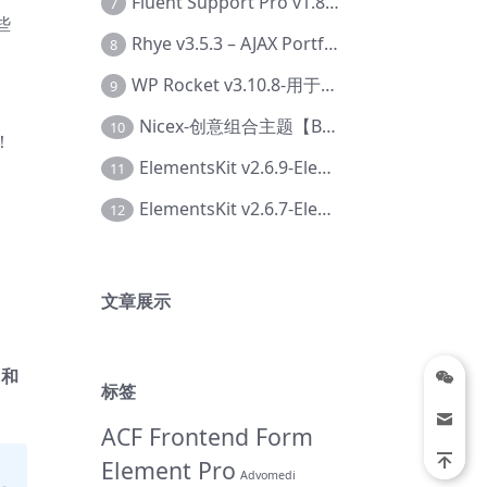
Fluent Support Pro v1.8.1 – WordPress 支持票务系统【Cc-0041】
7
些
Rhye v3.5.3 – AJAX Portfolio WordPress 主题【Bi-0049】
8
WP Rocket v3.10.8-用于wordpress速度优化的缓存加速插件【Cd-0019】
9
Nicex-创意组合主题【Be-0092】
10
！
ElementsKit v2.6.9-Elementor插件【Ab-0161】
11
ElementsKit v2.6.7-Elementor插件【Ab-0162】
12
文章展示
 和
标签
ACF Frontend Form
Element Pro
Advomedi