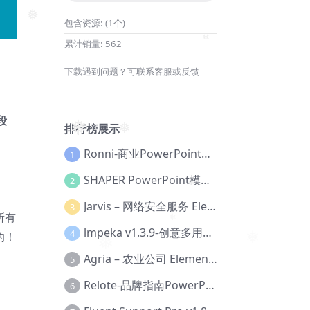
包含资源:
(1个)
❅
累计销量:
562
❅
下载遇到问题？可联系客服或反馈
段
排行榜展示
❅
❅
Ronni-商业PowerPoint模板【Dc-0077】
1
SHAPER PowerPoint模板【Dc-0184】
2
❅
Jarvis – 网络安全服务 Elementor 模板套件【Aa-0035】
3
所有
lmpeka v1.3.9-创意多用途 WordPress 主题【Be-0064】
4
❅
的！
❅
Agria – 农业公司 Elementor Pro 模板套件【Aa-0003】
5
Relote-品牌指南PowerPoint模板【Dc-0076】
6