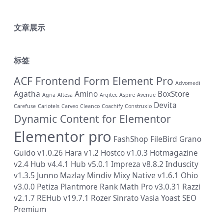
文章展示
标签
ACF Frontend Form Element Pro
Advomedi
Agatha
Amino
BoxStore
Agria
Altesa
Arqitec
Aspire
Avenue
Devita
Carefuse
Cariotels
Carveo
Cleanco
Coachify
Construxio
Dynamic Content for Elementor
Elementor pro
FashShop
FileBird
Grano
Guido v1.0.26
Hara v1.2
Hostco v1.0.3
Hotmagazine
v2.4
Hub v4.4.1
Hub v5.0.1
Impreza v8.8.2
Induscity
v1.3.5
Junno
Mazlay
Mindiv
Mixy
Native v1.6.1
Ohio
v3.0.0
Petiza
Plantmore
Rank Math Pro v3.0.31
Razzi
v2.1.7
REHub v19.7.1
Rozer
Sinrato
Vasia
Yoast SEO
Premium