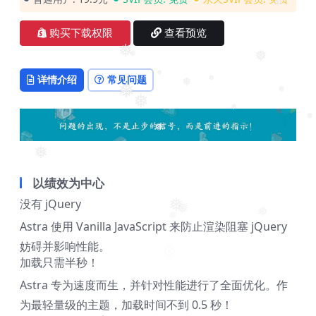
购买下载权限
查看预览
❅
❅
详情介绍
常见问题
❅
❅
❅
❅
❅
❅
❅
❅
❅
❅
❅
以绩效为中心
❅
没有 jQuery
Astra 使用 Vanilla JavaScript 来防止渲染阻塞 jQuery
❅
❅
❅
妨碍并影响性能。
❅
加载只需半秒！
Astra 专为速度而生，并针对性能进行了全面优化。作
为最轻量级的主题，加载时间不到 0.5 秒！