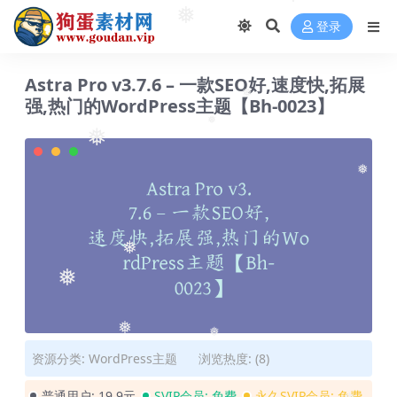
❅
登录
❅
❅
Astra Pro v3.7.6 – 一款SEO好,速度快,拓展
强,热门的WordPress主题【Bh-0023】
❅
❅
❅
❅
❅
❅
资源分类:
WordPress主题
浏览热度: (8)
❅
❅
普通用户:
19.9元
SVIP会员:
免费
永久SVIP会员:
免费