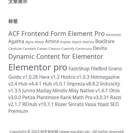
文章展示
标签
ACF Frontend Form Element Pro
Advomedi
Agatha
Amino
BoxStore
Agria
Altesa
Arqitec
Aspire
Avenue
Devita
Carefuse
Cariotels
Carveo
Cleanco
Coachify
Construxio
Dynamic Content for Elementor
Elementor pro
FashShop
FileBird
Grano
Guido v1.0.26
Hara v1.2
Hostco v1.0.3
Hotmagazine
v2.4
Hub v4.4.1
Hub v5.0.1
Impreza v8.8.2
Induscity
v1.3.5
Junno
Mazlay
Mindiv
Mixy
Native v1.6.1
Ohio
v3.0.0
Petiza
Plantmore
Rank Math Pro v3.0.31
Razzi
v2.1.7
REHub v19.7.1
Rozer
Sinrato
Vasia
Yoast SEO
Premium
Copyright © 2023
狗蛋素材网|www.goudan.vip
- All rights reserved