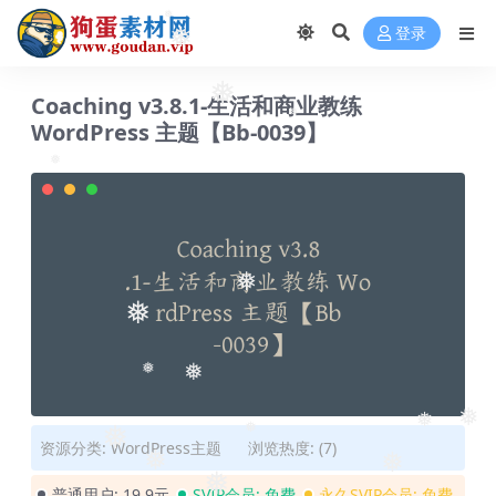
❅
❅
登录
❅
❅
Coaching v3.8.1-生活和商业教练
WordPress 主题【Bb-0039】
❅
❅
❅
❅
❅
❅
❅
❅
❅
❅
资源分类:
WordPress主题
浏览热度: (7)
❅
❅
普通用户:
19.9元
SVIP会员:
免费
永久SVIP会员:
免费