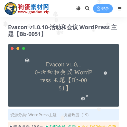
❅
登录
❅
❅
Evacon v1.0.10-活动和会议 WordPress 主
❅
❅
❅
题【Bb-0051】
❅
❅
❅
❅
❅
❅
❅
❅
❅
资源分类:
WordPress主题
浏览热度: (19)
❅
普通用户:
19.9元
SVIP会员:
免费
永久SVIP会员:
免费