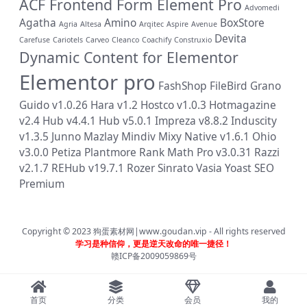
ACF Frontend Form Element Pro
Advomedi
Agatha
Amino
BoxStore
Agria
Altesa
Arqitec
Aspire
Avenue
Devita
Carefuse
Cariotels
Carveo
Cleanco
Coachify
Construxio
Dynamic Content for Elementor
Elementor pro
FashShop
FileBird
Grano
Guido v1.0.26
Hara v1.2
Hostco v1.0.3
Hotmagazine
v2.4
Hub v4.4.1
Hub v5.0.1
Impreza v8.8.2
Induscity
v1.3.5
Junno
Mazlay
Mindiv
Mixy
Native v1.6.1
Ohio
v3.0.0
Petiza
Plantmore
Rank Math Pro v3.0.31
Razzi
v2.1.7
REHub v19.7.1
Rozer
Sinrato
Vasia
Yoast SEO
Premium
Copyright © 2023
狗蛋素材网|www.goudan.vip
- All rights reserved
学习是种信仰，更是逆天改命的唯一捷径！
赣ICP备2009059869号
首页
分类
会员
我的