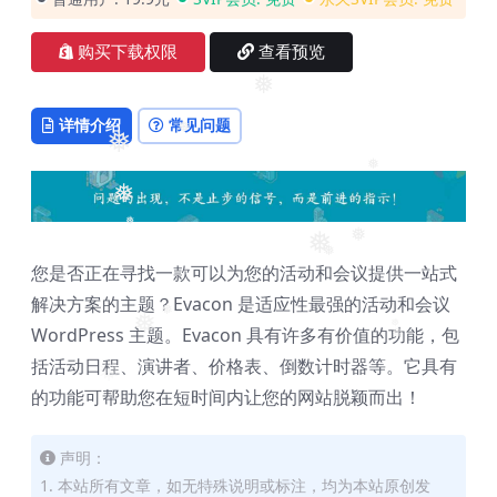
购买下载权限
查看预览
❅
详情介绍
常见问题
❅
❅
❅
❅
❅
❅
❅
❅
您是否正在寻找一款可以为您的活动和会议提供一站式
解决方案的主题？Evacon 是适应性最强的活动和会议
❅
❅
WordPress 主题。Evacon 具有许多有价值的功能，包
❅
❅
括活动日程、演讲者、价格表、倒数计时器等。它具有
❅
的功能可帮助您在短时间内让您的网站脱颖而出！
声明：
1. 本站所有文章，如无特殊说明或标注，均为本站原创发