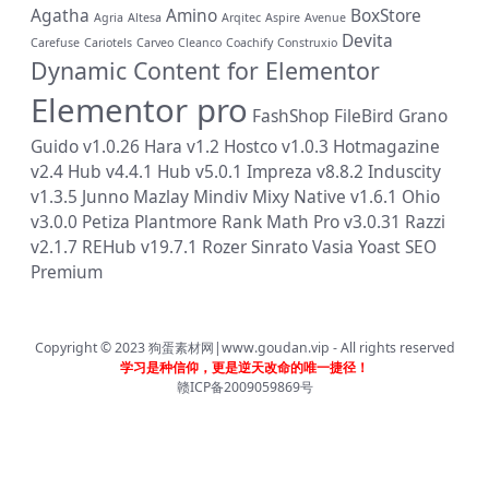
Agatha
Amino
BoxStore
Agria
Altesa
Arqitec
Aspire
Avenue
Devita
Carefuse
Cariotels
Carveo
Cleanco
Coachify
Construxio
Dynamic Content for Elementor
Elementor pro
FashShop
FileBird
Grano
Guido v1.0.26
Hara v1.2
Hostco v1.0.3
Hotmagazine
v2.4
Hub v4.4.1
Hub v5.0.1
Impreza v8.8.2
Induscity
v1.3.5
Junno
Mazlay
Mindiv
Mixy
Native v1.6.1
Ohio
v3.0.0
Petiza
Plantmore
Rank Math Pro v3.0.31
Razzi
v2.1.7
REHub v19.7.1
Rozer
Sinrato
Vasia
Yoast SEO
Premium
Copyright © 2023
狗蛋素材网|www.goudan.vip
- All rights reserved
学习是种信仰，更是逆天改命的唯一捷径！
赣ICP备2009059869号