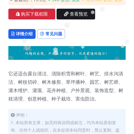
❅
❅
❅
❅
❅
购买下载权限
查看预览
❅
❅
详情介绍
常见问题
❅
❅
❅
❅
❅
❅
它还适合露台清洁、清除积雪和树叶、树艺、排水沟清
洁、树枝切碎、树木修剪、草坪播种、园艺、树艺师、
灌木维护、灌溉、花卉种植、户外景观、装饰造型、树
枝清理、创意种植、种子栽培、害虫防治。
❅
声明：
1. 本站所有文章，如无特殊说明或标注，均为本站原创发
布。任何个人或组织，在未征得本站同意时，禁止复制、盗