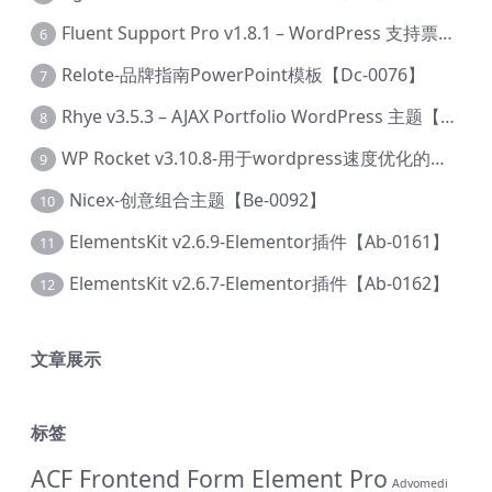
Fluent Support Pro v1.8.1 – WordPress 支持票务系统【Cc-0041】
6
Relote-品牌指南PowerPoint模板【Dc-0076】
7
Rhye v3.5.3 – AJAX Portfolio WordPress 主题【Bi-0049】
8
WP Rocket v3.10.8-用于wordpress速度优化的缓存加速插件【Cd-0019】
9
Nicex-创意组合主题【Be-0092】
10
ElementsKit v2.6.9-Elementor插件【Ab-0161】
11
ElementsKit v2.6.7-Elementor插件【Ab-0162】
12
文章展示
标签
ACF Frontend Form Element Pro
Advomedi