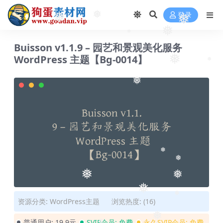
登录
❅
❅
❅
❅
❅
Buisson v1.1.9 – 园艺和景观美化服务
WordPress 主题【Bg-0014】
❅
❅
❅
❅
❅
❅
❅
❅
资源分类:
WordPress主题
浏览热度: (16)
❅
普通用户:
19.9元
SVIP会员:
免费
永久SVIP会员:
免费