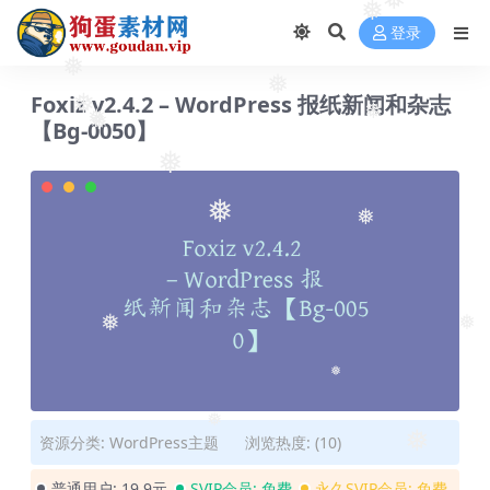
❅
❅
❅
登录
❅
❅
Foxiz v2.4.2 – WordPress 报纸新闻和杂志
❅
❅
❅
【Bg-0050】
❅
❅
❅
❅
❅
❅
❅
❅
❅
资源分类:
WordPress主题
浏览热度: (10)
普通用户:
19.9元
SVIP会员:
免费
永久SVIP会员:
免费