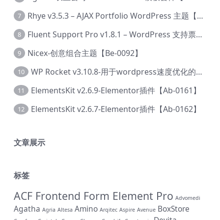
Rhye v3.5.3 – AJAX Portfolio WordPress 主题【Bi-0049】
7
Fluent Support Pro v1.8.1 – WordPress 支持票务系统【Cc-0041】
8
Nicex-创意组合主题【Be-0092】
9
WP Rocket v3.10.8-用于wordpress速度优化的缓存加速插件【Cd-0019】
10
ElementsKit v2.6.9-Elementor插件【Ab-0161】
11
ElementsKit v2.6.7-Elementor插件【Ab-0162】
12
文章展示
标签
ACF Frontend Form Element Pro
Advomedi
Agatha
Amino
BoxStore
Agria
Altesa
Arqitec
Aspire
Avenue