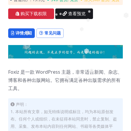
❅
购买下载权限
查看预览
❅
❅
❅
❅
❅
❅
详情介绍
常见问题
❅
❅
❅
Foxiz 是一款 WordPress 主题，非常适合新闻、杂志、
❅
博客和各种出版网站。它拥有满足各种出版需求的所有
❅
❅
工具。
声明：
1. 本站所有文章，如无特殊说明或标注，均为本站原创发
布。任何个人或组织，在未征得本站同意时，禁止复制、盗
用、采集、发布本站内容到任何网站、书籍等各类媒体平