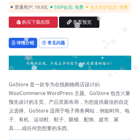
普通用户:
19.9元
SVIP会员:
免费
永久SVIP会员:
免费
❅
购买下载权限
查看预览
❅
❅
❅
详情介绍
常见问题
❅
❅
❅
❅
❅
❅
❅
❅
❅
❅
❅
GoStore 是一款专为在线购物商店设计的
❅
WooCommerce WordPress 主题。GoStore 包含大量
❅
预先设计的主页、产品页面布局，为您提供最佳的自定
❅
❅
义选择。GoStore 适用于电子商务网站，例如时尚、电
❅
子、有机、运动鞋、鞋子、眼镜、配饰、超市、家
具……或任何您想要的东西。