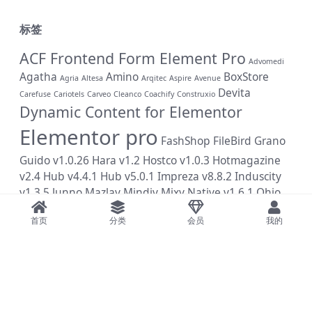
标签
ACF Frontend Form Element Pro
Advomedi
Agatha
Amino
BoxStore
Agria
Altesa
Arqitec
Aspire
Avenue
Devita
Carefuse
Cariotels
Carveo
Cleanco
Coachify
Construxio
Dynamic Content for Elementor
Elementor pro
FashShop
FileBird
Grano
Guido v1.0.26
Hara v1.2
Hostco v1.0.3
Hotmagazine
v2.4
Hub v4.4.1
Hub v5.0.1
Impreza v8.8.2
Induscity
v1.3.5
Junno
Mazlay
Mindiv
Mixy
Native v1.6.1
Ohio
v3.0.0
Petiza
Plantmore
Rank Math Pro v3.0.31
Razzi
首页
分类
会员
我的
v2.1.7
REHub v19.7.1
Rozer
Sinrato
Vasia
Yoast SEO
Premium
Copyright © 2023
狗蛋素材网|www.goudan.vip
- All rights reserved
学习是种信仰，更是逆天改命的唯一捷径！