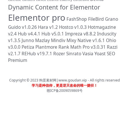
Dynamic Content for Elementor
Elementor pro
FashShop
FileBird
Grano
Guido v1.0.26
Hara v1.2
Hostco v1.0.3
Hotmagazine
v2.4
Hub v4.4.1
Hub v5.0.1
Impreza v8.8.2
Induscity
v1.3.5
Junno
Mazlay
Mindiv
Mixy
Native v1.6.1
Ohio
v3.0.0
Petiza
Plantmore
Rank Math Pro v3.0.31
Razzi
v2.1.7
REHub v19.7.1
Rozer
Sinrato
Vasia
Yoast SEO
Premium
Copyright © 2023
狗蛋素材网|www.goudan.vip
- All rights reserved
学习是种信仰，更是逆天改命的唯一捷径！
赣ICP备2009059869号