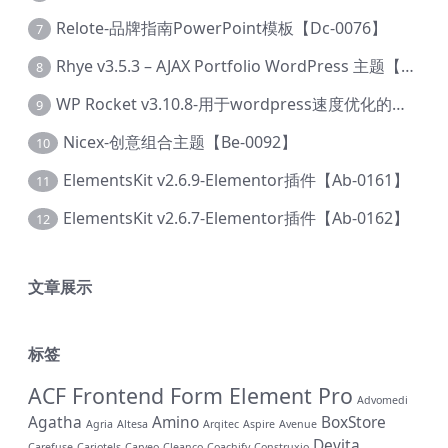
Relote-品牌指南PowerPoint模板【Dc-0076】
7
Rhye v3.5.3 – AJAX Portfolio WordPress 主题【Bi-0049】
8
WP Rocket v3.10.8-用于wordpress速度优化的缓存加速插件【Cd-0019】
9
Nicex-创意组合主题【Be-0092】
10
ElementsKit v2.6.9-Elementor插件【Ab-0161】
11
ElementsKit v2.6.7-Elementor插件【Ab-0162】
12
文章展示
标签
ACF Frontend Form Element Pro
Advomedi
Agatha
Amino
BoxStore
Agria
Altesa
Arqitec
Aspire
Avenue
Devita
Carefuse
Cariotels
Carveo
Cleanco
Coachify
Construxio