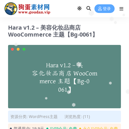
❅
登录
❅
❅
❅
❅
Hara v1.2 – 美容化妆品商店
WooCommerce 主题【Bg-0061】
❅
❅
❅
❅
❅
❅
资源分类:
WordPress主题
浏览热度: (11)
普通用户:
19.9元
SVIP会员:
免费
永久SVIP会员:
免费