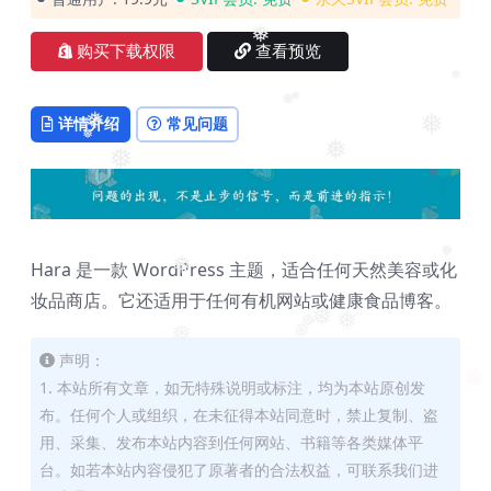
❅
购买下载权限
查看预览
❅
❅
❅
详情介绍
常见问题
❅
❅
❅
❅
❅
Hara 是一款 WordPress 主题，适合任何天然美容或化
❅
❅
妆品商店。它还适用于任何有机网站或健康食品博客。
❅
❅
❅
❅
❅
声明：
1. 本站所有文章，如无特殊说明或标注，均为本站原创发
❅
布。任何个人或组织，在未征得本站同意时，禁止复制、盗
用、采集、发布本站内容到任何网站、书籍等各类媒体平
台。如若本站内容侵犯了原著者的合法权益，可联系我们进