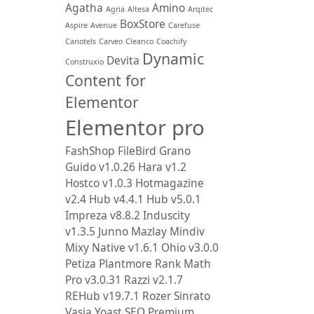
Agatha
Amino
Agria
Altesa
Arqitec
BoxStore
Aspire
Avenue
Carefuse
Cariotels
Carveo
Cleanco
Coachify
Dynamic
Devita
Construxio
Content for
Elementor
Elementor pro
FashShop
FileBird
Grano
Guido v1.0.26
Hara v1.2
Hostco v1.0.3
Hotmagazine
v2.4
Hub v4.4.1
Hub v5.0.1
Impreza v8.8.2
Induscity
v1.3.5
Junno
Mazlay
Mindiv
Mixy
Native v1.6.1
Ohio v3.0.0
Petiza
Plantmore
Rank Math
Pro v3.0.31
Razzi v2.1.7
REHub v19.7.1
Rozer
Sinrato
Vasia
Yoast SEO Premium