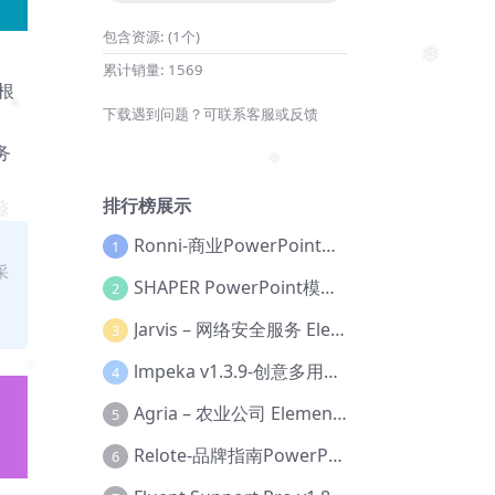
包含资源:
(1个)
❅
累计销量:
1569
根
下载遇到问题？可联系客服或反馈
❅
务
❅
排行榜展示
Ronni-商业PowerPoint模板【Dc-0077】
❅
1
采
SHAPER PowerPoint模板【Dc-0184】
2
Jarvis – 网络安全服务 Elementor 模板套件【Aa-0035】
3
lmpeka v1.3.9-创意多用途 WordPress 主题【Be-0064】
4
❅
Agria – 农业公司 Elementor Pro 模板套件【Aa-0003】
5
Relote-品牌指南PowerPoint模板【Dc-0076】
6