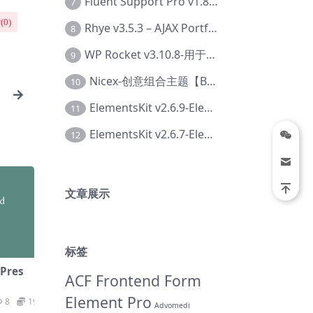
Fluent Support Pro v1.8.1 – WordPress 支持票务系统【Cc-0041】
7
(
0
)
Rhye v3.5.3 – AJAX Portfolio WordPress 主题【Bi-0049】
8
WP Rocket v3.10.8-用于wordpress速度优化的缓存加速插件【Cd-0019】
9
Nicex-创意组合主题【Be-0092】
10
ElementsKit v2.6.9-Elementor插件【Ab-0161】
11
ElementsKit v2.6.7-Elementor插件【Ab-0162】
12
文章展示
标签
Pres
ACF Frontend Form
Element Pro
8
19.9
Advomedi