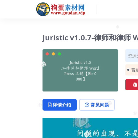
❅
Juristic v1.0.7-律师和律师
❅
资源
❅
普
详情介绍
常见问题
❅
❅
❅