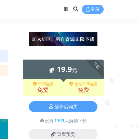
❅
登录
❅
下载
19.9
元
SVIP会员
永久SVIP会员
❅
免费
免费
❅
登录后购买
已有
1569
人解锁下载
❅
❅
❅
查看预览