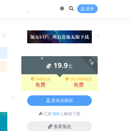
登录
❅
❅
❅
下载
19.9
元
❅
SVIP会员
永久SVIP会员
免费
免费
登录后购买
❅
已有
569
人解锁下载
❅
❅
查看预览
❅