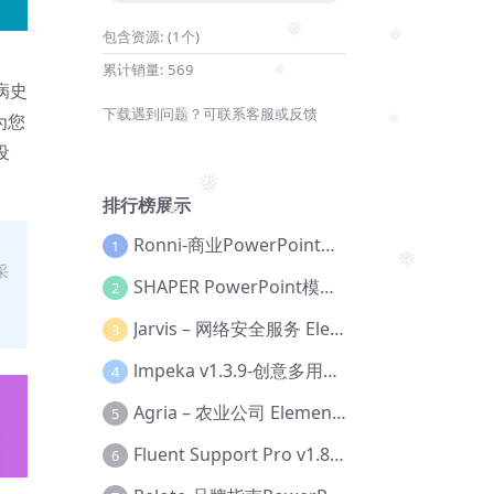
❅
包含资源:
(1个)
❅
❅
累计销量:
569
❅
病史
下载遇到问题？可联系客服或反馈
为您
❅
❅
设
❅
排行榜展示
❅
Ronni-商业PowerPoint模板【Dc-0077】
1
采
❅
SHAPER PowerPoint模板【Dc-0184】
2
Jarvis – 网络安全服务 Elementor 模板套件【Aa-0035】
3
lmpeka v1.3.9-创意多用途 WordPress 主题【Be-0064】
4
Agria – 农业公司 Elementor Pro 模板套件【Aa-0003】
5
Fluent Support Pro v1.8.1 – WordPress 支持票务系统【Cc-0041】
6