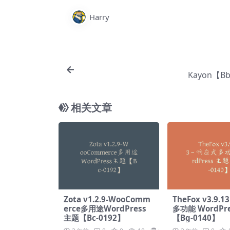
Harry
Kayon【Bb
相关文章
Zota v1.2.9-WooComm
TheFox v3.9.1
erce多用途WordPress
多功能 WordPr
主题【Bc-0192】
【Bg-0140】