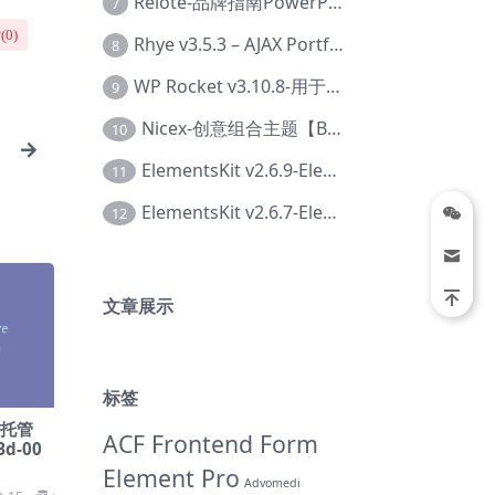
Relote-品牌指南PowerPoint模板【Dc-0076】
7
(
0
)
Rhye v3.5.3 – AJAX Portfolio WordPress 主题【Bi-0049】
8
WP Rocket v3.10.8-用于wordpress速度优化的缓存加速插件【Cd-0019】
9
Nicex-创意组合主题【Be-0092】
10
】
ElementsKit v2.6.9-Elementor插件【Ab-0161】
11
ElementsKit v2.6.7-Elementor插件【Ab-0162】
12
文章展示
标签
现代托管
ACF Frontend Form
d-00
Element Pro
Advomedi