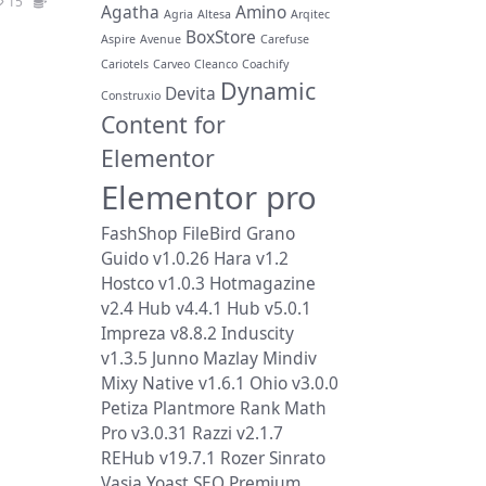
15
19.9
Agatha
Amino
Agria
Altesa
Arqitec
BoxStore
Aspire
Avenue
Carefuse
Cariotels
Carveo
Cleanco
Coachify
Dynamic
Devita
Construxio
Content for
Elementor
Elementor pro
FashShop
FileBird
Grano
Guido v1.0.26
Hara v1.2
Hostco v1.0.3
Hotmagazine
v2.4
Hub v4.4.1
Hub v5.0.1
Impreza v8.8.2
Induscity
v1.3.5
Junno
Mazlay
Mindiv
Mixy
Native v1.6.1
Ohio v3.0.0
Petiza
Plantmore
Rank Math
Pro v3.0.31
Razzi v2.1.7
REHub v19.7.1
Rozer
Sinrato
Vasia
Yoast SEO Premium