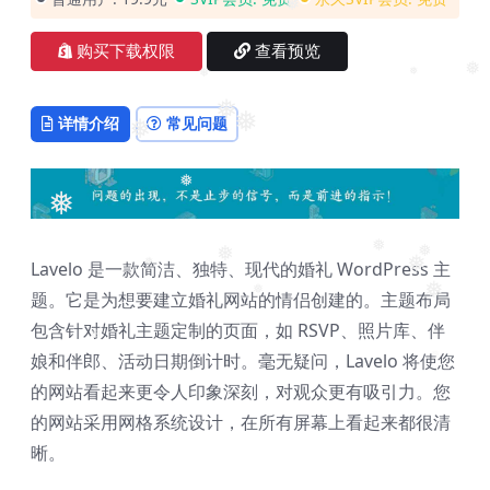
❅
购买下载权限
查看预览
❅
❅
❅
❅
详情介绍
常见问题
❅
❅
❅
❅
❅
Lavelo 是一款简洁、独特、现代的婚礼 WordPress 主
❅
❅
❅
❅
题。它是为想要建立婚礼网站的情侣​​创建的。主题布局
❅
❅
包含针对婚礼主题定制的页面，如 RSVP、照片库、伴
❅
娘和伴郎、活动日期倒计时。毫无疑问，Lavelo 将使您
❅
的网站看起来更令人印象深刻，对观众更有吸引力。您
的网站采用网格系统设计，在所有屏幕上看起来都很清
晰。