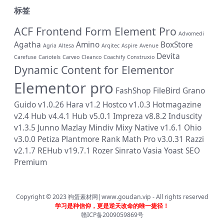
标签
ACF Frontend Form Element Pro
Advomedi
Agatha
Amino
BoxStore
Agria
Altesa
Arqitec
Aspire
Avenue
Devita
Carefuse
Cariotels
Carveo
Cleanco
Coachify
Construxio
Dynamic Content for Elementor
Elementor pro
FashShop
FileBird
Grano
Guido v1.0.26
Hara v1.2
Hostco v1.0.3
Hotmagazine
v2.4
Hub v4.4.1
Hub v5.0.1
Impreza v8.8.2
Induscity
v1.3.5
Junno
Mazlay
Mindiv
Mixy
Native v1.6.1
Ohio
v3.0.0
Petiza
Plantmore
Rank Math Pro v3.0.31
Razzi
v2.1.7
REHub v19.7.1
Rozer
Sinrato
Vasia
Yoast SEO
Premium
Copyright © 2023
狗蛋素材网|www.goudan.vip
- All rights reserved
学习是种信仰，更是逆天改命的唯一捷径！
赣ICP备2009059869号