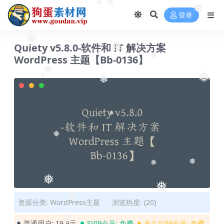
❅
❅
❅
登录
❅
Quiety v5.8.0-软件和 IT 解决方案
❅
WordPress 主题【Bb-0136】
❅
❅
❅
❅
❅
❅
❅
❅
❅
❅
❅
❅
资源分类:
WordPress主题
浏览热度: (20)
❅
普通用户:
19.9元
SVIP会员:
免费
永久SVIP会员:
免费