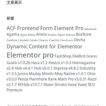
文章展示
标签
ACF Frontend Form Element Pro
Advomedi
Agatha
Amino
BoxStore
Agria
Altesa
Arqitec
Aspire
Avenue
Devita
Carefuse
Cariotels
Carveo
Cleanco
Coachify
Construxio
Dynamic Content for Elementor
Elementor pro
FashShop
FileBird
Grano
Guido v1.0.26
Hara v1.2
Hostco v1.0.3
Hotmagazine
v2.4
Hub v4.4.1
Hub v5.0.1
Impreza v8.8.2
Induscity
v1.3.5
Junno
Mazlay
Mindiv
Mixy
Native v1.6.1
Ohio
v3.0.0
Petiza
Plantmore
Rank Math Pro v3.0.31
Razzi
v2.1.7
REHub v19.7.1
Rozer
Sinrato
Vasia
Yoast SEO
Premium