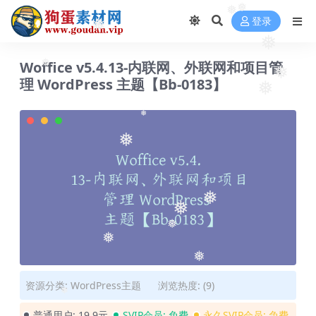
❅
❅
登录
❅
❅
Woffice v5.4.13-内联网、外联网和项目管
❅
❅
理 WordPress 主题【Bb-0183】
❅
❅
❅
❅
❅
❅
❅
❅
资源分类:
WordPress主题
浏览热度: (9)
❅
普通用户:
19.9元
SVIP会员:
免费
永久SVIP会员:
免费