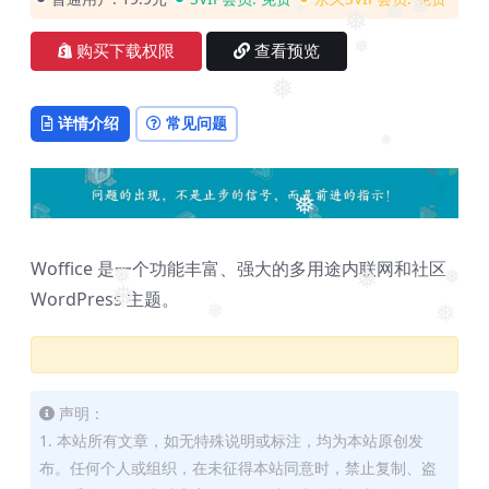
❅
❅
❅
❅
购买下载权限
查看预览
❅
❅
详情介绍
常见问题
❅
❅
Woffice 是一个功能丰富、强大的多用途内联网和社区
❅
❅
❅
❅
WordPress 主题。
❅
❅
声明：
1. 本站所有文章，如无特殊说明或标注，均为本站原创发
布。任何个人或组织，在未征得本站同意时，禁止复制、盗