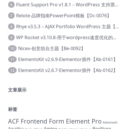
Fluent Support Pro v1.8.1 – WordPress 支持票务系统【Cc-0041】
6
Relote-品牌指南PowerPoint模板【Dc-0076】
7
Rhye v3.5.3 – AJAX Portfolio WordPress 主题【Bi-0049】
8
WP Rocket v3.10.8-用于wordpress速度优化的缓存加速插件【Cd-0019】
9
Nicex-创意组合主题【Be-0092】
10
ElementsKit v2.6.9-Elementor插件【Ab-0161】
11
ElementsKit v2.6.7-Elementor插件【Ab-0162】
12
文章展示
标签
ACF Frontend Form Element Pro
Advomedi
Agatha
Amino
BoxStore