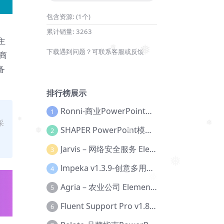
包含资源:
(1个)
累计销量:
3263
主
下载遇到问题？可联系客服或反馈
商
❅
❅
备
排行榜展示
Ronni-商业PowerPoint模板【Dc-0077】
1
采
SHAPER PowerPoint模板【Dc-0184】
2
❅
❅
❅
❅
Jarvis – 网络安全服务 Elementor 模板套件【Aa-0035】
3
❅
lmpeka v1.3.9-创意多用途 WordPress 主题【Be-0064】
4
Agria – 农业公司 Elementor Pro 模板套件【Aa-0003】
5
Fluent Support Pro v1.8.1 – WordPress 支持票务系统【Cc-0041】
6