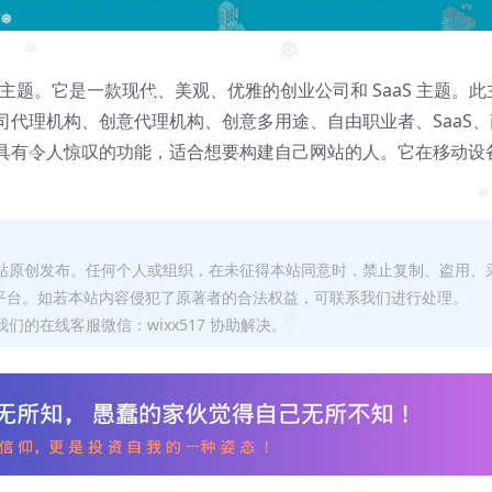
❅
❅
❅
Press 主题。它是一款现代、美观、优雅的创业公司和 SaaS 主题。此
❅
代理机构、创意代理机构、创意多用途、自由职业者、SaaS、
具有令人惊叹的功能，适合想要构建自己网站的人。它在移动设
❅
❅
本站原创发布。任何个人或组织，在未征得本站同意时，禁止复制、盗用、
平台。如若本站内容侵犯了原著者的合法权益，可联系我们进行处理。
们的在线客服微信：wixx517 协助解决。
❅
❅