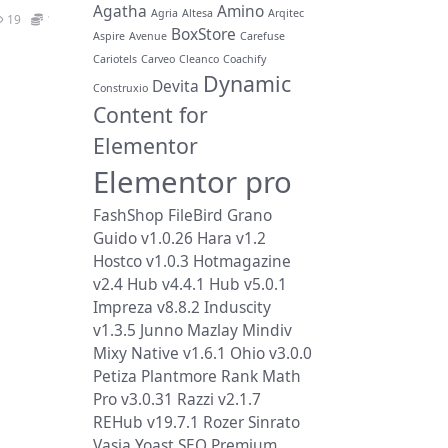
Agatha
Amino
Agria
Altesa
Arqitec
19
19.9
BoxStore
Aspire
Avenue
Carefuse
Cariotels
Carveo
Cleanco
Coachify
Dynamic
Devita
Construxio
Content for
Elementor
Elementor pro
FashShop
FileBird
Grano
Guido v1.0.26
Hara v1.2
Hostco v1.0.3
Hotmagazine
v2.4
Hub v4.4.1
Hub v5.0.1
Impreza v8.8.2
Induscity
v1.3.5
Junno
Mazlay
Mindiv
Mixy
Native v1.6.1
Ohio v3.0.0
Petiza
Plantmore
Rank Math
Pro v3.0.31
Razzi v2.1.7
REHub v19.7.1
Rozer
Sinrato
Vasia
Yoast SEO Premium