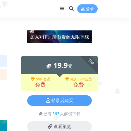
❅
❅
登录
❅
❅
下载
19.9
元
SVIP会员
永久SVIP会员
❅
免费
免费
❅
❅
登录后购买
已有
563
人解锁下载
❅
查看预览