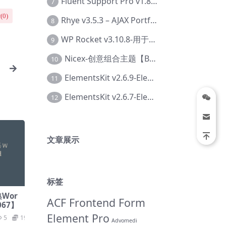
Fluent Support Pro v1.8.1 – WordPress 支持票务系统【Cc-0041】
7
(
0
)
Rhye v3.5.3 – AJAX Portfolio WordPress 主题【Bi-0049】
8
WP Rocket v3.10.8-用于wordpress速度优化的缓存加速插件【Cd-0019】
9
Nicex-创意组合主题【Be-0092】
10
ElementsKit v2.6.9-Elementor插件【Ab-0161】
11
ElementsKit v2.6.7-Elementor插件【Ab-0162】
12
文章展示
标签
集Wor
ACF Frontend Form
067】
Element Pro
5
19.9
Advomedi