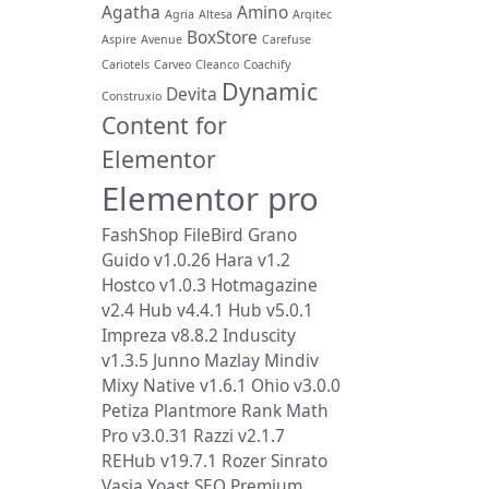
Agatha
Amino
Agria
Altesa
Arqitec
BoxStore
Aspire
Avenue
Carefuse
Cariotels
Carveo
Cleanco
Coachify
Dynamic
Devita
Construxio
Content for
Elementor
Elementor pro
FashShop
FileBird
Grano
Guido v1.0.26
Hara v1.2
Hostco v1.0.3
Hotmagazine
v2.4
Hub v4.4.1
Hub v5.0.1
Impreza v8.8.2
Induscity
v1.3.5
Junno
Mazlay
Mindiv
Mixy
Native v1.6.1
Ohio v3.0.0
Petiza
Plantmore
Rank Math
Pro v3.0.31
Razzi v2.1.7
REHub v19.7.1
Rozer
Sinrato
Vasia
Yoast SEO Premium