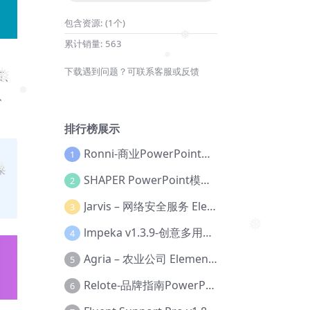
包含资源:
(1个)
累计销量:
563
❅
下载遇到问题？可联系客服或反馈
页、
❅
❅
、
❅
排行榜展示
Ronni-商业PowerPoint模板【Dc-0077】
1
采
SHAPER PowerPoint模板【Dc-0184】
2
❅
Jarvis – 网络安全服务 Elementor 模板套件【Aa-0035】
3
lmpeka v1.3.9-创意多用途 WordPress 主题【Be-0064】
4
❅
Agria – 农业公司 Elementor Pro 模板套件【Aa-0003】
5
Relote-品牌指南PowerPoint模板【Dc-0076】
6