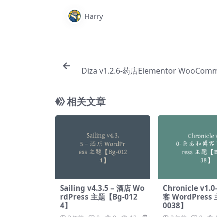
Harry
Diza v1.2.6-药店Elementor WooCom
题【Bc
相关文章
Sailing v4.3.5 – 酒店 Wo
Chronicle v1
rdPress 主题【Bg-012
客 WordPress
4】
0038】