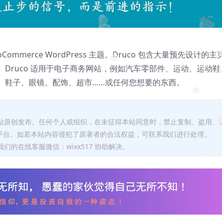
❅
ommerce WordPress 主题。Druco 包含大量预先设计的主
Druco 适用于电子商务网站，例如汽车零部件、运动、运动鞋
❅
、鞋子、眼镜、配饰、超市……或任何您想要的东西。
❅
本站原创发布。任何个人或组织，在未征得本站同意时，禁止复制、盗用、
❅
平台。如若本站内容侵犯了原著者的合法权益，可联系我们进行处理。
们的在线客服微信：wixx517 协助解决。
❅