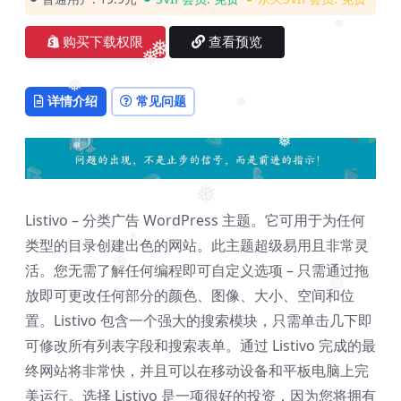
❅
❅
购买下载权限
查看预览
❅
❅
❅
详情介绍
常见问题
❅
❅
❅
❅
Listivo – 分类广告 WordPress 主题。它可用于为任何
类型的目录创建出色的网站。此主题超级易用且非常灵
❅
❅
活。您无需了解任何编程即可自定义选项 – 只需通过拖
❅
放即可更改任何部分的颜色、图像、大小、空间和位
❅
置。Listivo 包含一个强大的搜索模块，只需单击几下即
可修改所有列表字段和搜索表单。通过 Listivo 完成的最
终网站将非常快，并且可以在移动设备和平板电脑上完
美运行。选择 Listivo 是一项很好的投资，因为您将拥有