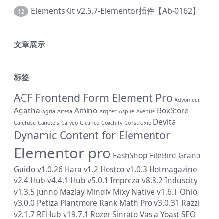
ElementsKit v2.6.7-Elementor插件【Ab-0162】
12
文章展示
标签
ACF Frontend Form Element Pro
Advomedi
Agatha
Amino
BoxStore
Agria
Altesa
Arqitec
Aspire
Avenue
Devita
Carefuse
Cariotels
Carveo
Cleanco
Coachify
Construxio
Dynamic Content for Elementor
Elementor pro
FashShop
FileBird
Grano
Guido v1.0.26
Hara v1.2
Hostco v1.0.3
Hotmagazine
v2.4
Hub v4.4.1
Hub v5.0.1
Impreza v8.8.2
Induscity
v1.3.5
Junno
Mazlay
Mindiv
Mixy
Native v1.6.1
Ohio
v3.0.0
Petiza
Plantmore
Rank Math Pro v3.0.31
Razzi
v2.1.7
REHub v19.7.1
Rozer
Sinrato
Vasia
Yoast SEO