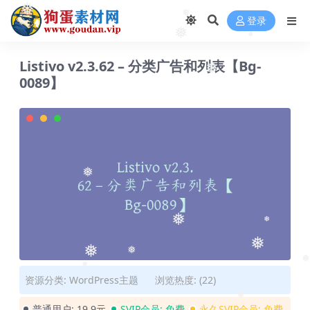
❅
❅
登录
❅
❅
❅
Listivo v2.3.62 – 分类广告和列表【Bg-
❅
0089】
❅
❅
❅
❅
❅
❅
❅
❅
资源分类:
WordPress主题
浏览热度: (22)
❅
普通用户:
19.9元
SVIP会员:
免费
永久SVIP会员:
免费