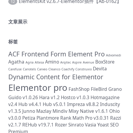
ElementsKit v2.6.7-Elementor插件【Ab-0162】
12
文章展示
标签
ACF Frontend Form Element Pro
Advomedi
Agatha
Amino
BoxStore
Agria
Altesa
Arqitec
Aspire
Avenue
Devita
Carefuse
Cariotels
Carveo
Cleanco
Coachify
Construxio
Dynamic Content for Elementor
Elementor pro
FashShop
FileBird
Grano
Guido v1.0.26
Hara v1.2
Hostco v1.0.3
Hotmagazine
v2.4
Hub v4.4.1
Hub v5.0.1
Impreza v8.8.2
Induscity
v1.3.5
Junno
Mazlay
Mindiv
Mixy
Native v1.6.1
Ohio
v3.0.0
Petiza
Plantmore
Rank Math Pro v3.0.31
Razzi
v2.1.7
REHub v19.7.1
Rozer
Sinrato
Vasia
Yoast SEO
Premium