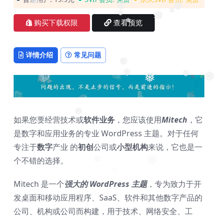
❅
❅
❅
❅
购买下载权限
查看预览
❅
❅
❅
详情介绍
常见问题
❅
❅
❅
❅
❅
❅
如果您要经营技术或
软件业务
，您应该使用
Mitech
，它
❅
是数字和应用业务的专业 WordPress 主题。对于任何
专注于
数字
产业 的
初创
公司或
小型机构
来说，它也是一
个不错的选择。
❅
❅
Mitech 是一个
强大的 WordPress 主题
，专为致力于开
发桌面和移动应用程序、SaaS、软件和其他数字产品的
公司、机构或公司而构建，用于技术、网络安全、工