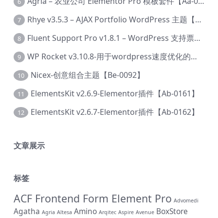
Agria – 农业公司 Elementor Pro 模板套件【Aa-0003】
6
Rhye v3.5.3 – AJAX Portfolio WordPress 主题【Bi-0049】
7
Fluent Support Pro v1.8.1 – WordPress 支持票务系统【Cc-0041】
8
WP Rocket v3.10.8-用于wordpress速度优化的缓存加速插件【Cd-0019】
9
Nicex-创意组合主题【Be-0092】
10
ElementsKit v2.6.9-Elementor插件【Ab-0161】
11
ElementsKit v2.6.7-Elementor插件【Ab-0162】
12
文章展示
标签
ACF Frontend Form Element Pro
Advomedi
Agatha
Amino
BoxStore
Agria
Altesa
Arqitec
Aspire
Avenue