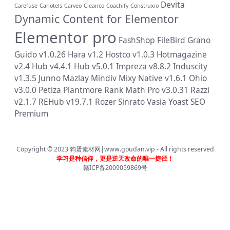
Devita
Carefuse
Cariotels
Carveo
Cleanco
Coachify
Construxio
Dynamic Content for Elementor
Elementor pro
FashShop
FileBird
Grano
Guido v1.0.26
Hara v1.2
Hostco v1.0.3
Hotmagazine
v2.4
Hub v4.4.1
Hub v5.0.1
Impreza v8.8.2
Induscity
v1.3.5
Junno
Mazlay
Mindiv
Mixy
Native v1.6.1
Ohio
v3.0.0
Petiza
Plantmore
Rank Math Pro v3.0.31
Razzi
v2.1.7
REHub v19.7.1
Rozer
Sinrato
Vasia
Yoast SEO
Premium
Copyright © 2023
狗蛋素材网|www.goudan.vip
- All rights reserved
学习是种信仰，更是逆天改命的唯一捷径！
赣ICP备2009059869号