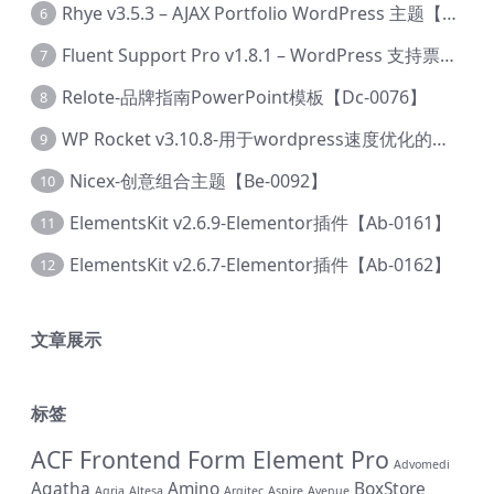
Rhye v3.5.3 – AJAX Portfolio WordPress 主题【Bi-0049】
6
Fluent Support Pro v1.8.1 – WordPress 支持票务系统【Cc-0041】
7
Relote-品牌指南PowerPoint模板【Dc-0076】
8
WP Rocket v3.10.8-用于wordpress速度优化的缓存加速插件【Cd-0019】
9
Nicex-创意组合主题【Be-0092】
10
ElementsKit v2.6.9-Elementor插件【Ab-0161】
11
ElementsKit v2.6.7-Elementor插件【Ab-0162】
12
文章展示
标签
ACF Frontend Form Element Pro
Advomedi
Agatha
Amino
BoxStore
Agria
Altesa
Arqitec
Aspire
Avenue