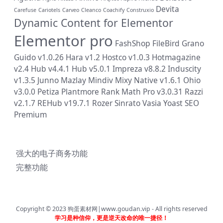
Devita
Carefuse
Cariotels
Carveo
Cleanco
Coachify
Construxio
Dynamic Content for Elementor
Elementor pro
FashShop
FileBird
Grano
Guido v1.0.26
Hara v1.2
Hostco v1.0.3
Hotmagazine
v2.4
Hub v4.4.1
Hub v5.0.1
Impreza v8.8.2
Induscity
v1.3.5
Junno
Mazlay
Mindiv
Mixy
Native v1.6.1
Ohio
v3.0.0
Petiza
Plantmore
Rank Math Pro v3.0.31
Razzi
v2.1.7
REHub v19.7.1
Rozer
Sinrato
Vasia
Yoast SEO
Premium
强大的电子商务功能
完整功能
Copyright © 2023
狗蛋素材网|www.goudan.vip
- All rights reserved
学习是种信仰，更是逆天改命的唯一捷径！