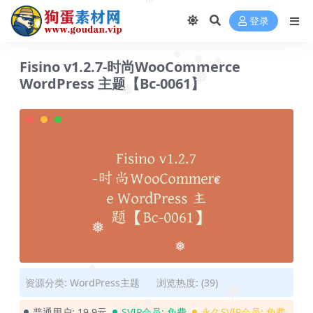
❅
❅
登录
Fisino v1.2.7-时尚WooCommerce
❅
❅
❅
WordPress 主题【Bc-0061】
❅
❅
❅
❅
❅
资源分类:
WordPress主题
浏览热度: (39)
❅
❅
普通用户:
19.9元
SVIP会员:
免费
永久SVIP会员:
免费