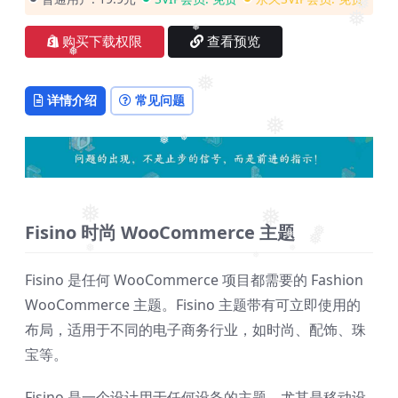
❅
❅
❅
购买下载权限
查看预览
❅
❅
详情介绍
常见问题
❅
❅
❅
❅
❅
❅
Fisino 时尚 WooCommerce 主题
❅
❅
❅
❅
Fisino 是任何 WooCommerce 项目都需要的 Fashion
❅
❅
WooCommerce 主题。Fisino 主题带有可立即使用的
布局，适用于不同的电子商务行业，如时尚、配饰、珠
宝等。
Fisino 是一个设计用于任何设备的主题，尤其是移动设