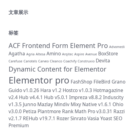
文章展示
标签
ACF Frontend Form Element Pro
Advomedi
Agatha
Amino
BoxStore
Agria
Altesa
Arqitec
Aspire
Avenue
Devita
Carefuse
Cariotels
Carveo
Cleanco
Coachify
Construxio
Dynamic Content for Elementor
Elementor pro
FashShop
FileBird
Grano
Guido v1.0.26
Hara v1.2
Hostco v1.0.3
Hotmagazine
v2.4
Hub v4.4.1
Hub v5.0.1
Impreza v8.8.2
Induscity
v1.3.5
Junno
Mazlay
Mindiv
Mixy
Native v1.6.1
Ohio
v3.0.0
Petiza
Plantmore
Rank Math Pro v3.0.31
Razzi
v2.1.7
REHub v19.7.1
Rozer
Sinrato
Vasia
Yoast SEO
Premium