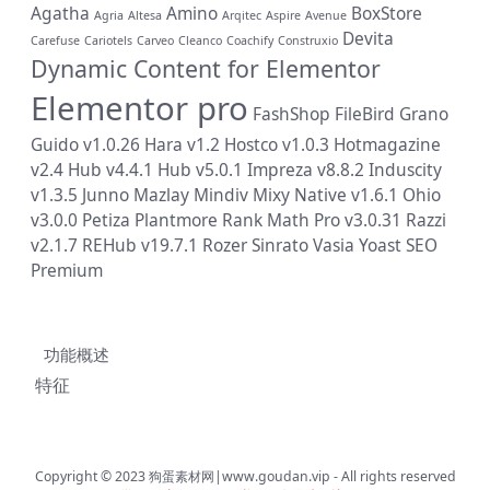
Agatha
Amino
BoxStore
Agria
Altesa
Arqitec
Aspire
Avenue
Devita
Carefuse
Cariotels
Carveo
Cleanco
Coachify
Construxio
Dynamic Content for Elementor
Elementor pro
FashShop
FileBird
Grano
Guido v1.0.26
Hara v1.2
Hostco v1.0.3
Hotmagazine
v2.4
Hub v4.4.1
Hub v5.0.1
Impreza v8.8.2
Induscity
v1.3.5
Junno
Mazlay
Mindiv
Mixy
Native v1.6.1
Ohio
v3.0.0
Petiza
Plantmore
Rank Math Pro v3.0.31
Razzi
v2.1.7
REHub v19.7.1
Rozer
Sinrato
Vasia
Yoast SEO
Premium
功能概述
特征
Copyright © 2023
狗蛋素材网|www.goudan.vip
- All rights reserved