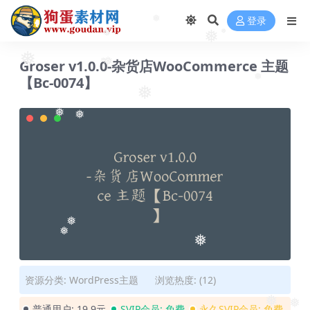
❅
登录
❅
❅
❅
❅
Groser v1.0.0-杂货店WooCommerce 主题
❅
❅
❅
【Bc-0074】
❅
❅
❅
❅
❅
❅
❅
资源分类:
WordPress主题
浏览热度: (12)
普通用户:
19.9元
SVIP会员:
免费
永久SVIP会员:
免费