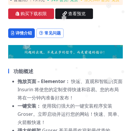
❅
❅
❅
购买下载权限
查看预览
❅
❅
详情介绍
常见问题
❅
功能概述
❅
❅
❅
❅
拖放页面 – Elementor：
快速、直观和智能的页面
❅
❅
Insurin 将使您的定制变得快速和容易。您的布局
将在一分钟内准备好发布！
❅
❅
一键安装：
使用我们强大的一键安装程序安装
Groser。立即启动并运行您的网站！快速、简单、
火箭般快速！
强大的框架
Groser 基于最受欢迎和最优质的