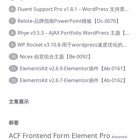
Fluent Support Pro v1.8.1 – WordPress 支持票务系统【Cc-0041】
6
Relote-品牌指南PowerPoint模板【Dc-0076】
7
Rhye v3.5.3 – AJAX Portfolio WordPress 主题【Bi-0049】
8
WP Rocket v3.10.8-用于wordpress速度优化的缓存加速插件【Cd-0019】
9
Nicex-创意组合主题【Be-0092】
10
ElementsKit v2.6.9-Elementor插件【Ab-0161】
11
ElementsKit v2.6.7-Elementor插件【Ab-0162】
12
文章展示
标签
ACF Frontend Form Element Pro
Advomedi