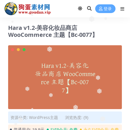
❅
❅
❅
登录
❅
❅
❅
Hara v1.2-美容化妆品商店
❅
WooCommerce 主题【Bc-0077】
❅
❅
❅
❅
❅
❅
❅
资源分类:
WordPress主题
浏览热度: (9)
❅
❅
❅
普通用户:
19.9元
SVIP会员:
免费
永久SVIP会员:
免费