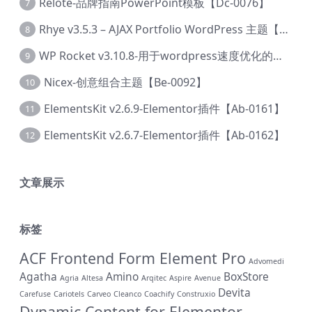
Relote-品牌指南PowerPoint模板【Dc-0076】
7
Rhye v3.5.3 – AJAX Portfolio WordPress 主题【Bi-0049】
8
WP Rocket v3.10.8-用于wordpress速度优化的缓存加速插件【Cd-0019】
9
Nicex-创意组合主题【Be-0092】
10
ElementsKit v2.6.9-Elementor插件【Ab-0161】
11
ElementsKit v2.6.7-Elementor插件【Ab-0162】
12
文章展示
标签
ACF Frontend Form Element Pro
Advomedi
Agatha
Amino
BoxStore
Agria
Altesa
Arqitec
Aspire
Avenue
Devita
Carefuse
Cariotels
Carveo
Cleanco
Coachify
Construxio
Dynamic Content for Elementor