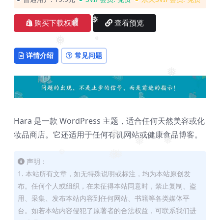
购买下载权限
查看预览
❅
❅
❅
❅
❅
详情介绍
常见问题
❅
Hara 是一款 WordPress 主题，适合任何天然美容或化
妆品商店。它还适用于任何有机网站或健康食品博客。
❅
❅
❅
❅
❅
❅
声明：
1. 本站所有文章，如无特殊说明或标注，均为本站原创发
布。任何个人或组织，在未征得本站同意时，禁止复制、盗
用、采集、发布本站内容到任何网站、书籍等各类媒体平
台。如若本站内容侵犯了原著者的合法权益，可联系我们进