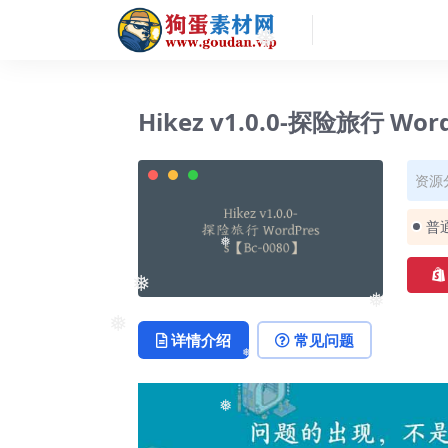
❅
❅
Hikez v1.0.0-探险旅行 Wor
资源
普
❅
❅
❅
❅
详情介绍
常见问题
❅
❅