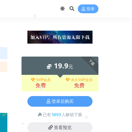
登录
❅
下载
19.9
元
SVIP会员
永久SVIP会员
免费
免费
❅
登录后购买
已有
5693
人解锁下载
❅
查看预览
❅