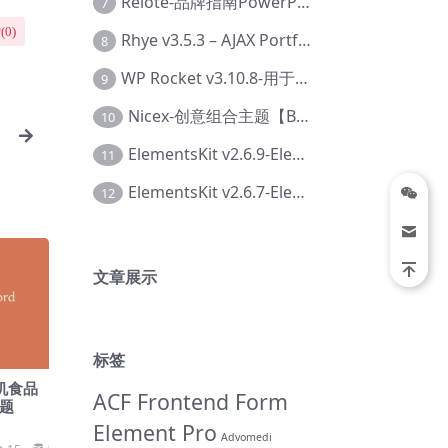
Relote-品牌指南PowerPoint模板【Dc-0076】
7
(
0
)
Rhye v3.5.3 – AJAX Portfolio WordPress 主题【Bi-0049】
8
WP Rocket v3.10.8-用于wordpress速度优化的缓存加速插件【Cd-0019】
9
Nicex-创意组合主题【Be-0092】
10
ElementsKit v2.6.9-Elementor插件【Ab-0161】
11
ElementsKit v2.6.7-Elementor插件【Ab-0162】
12
文章展示
标签
-有机食品
ACF Frontend Form
主题
Element Pro
Advomedi