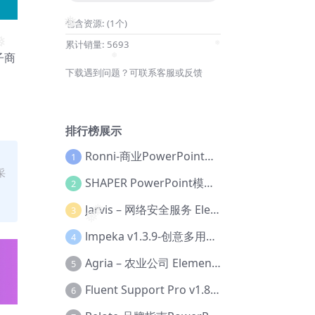
包含资源:
(1个)
❅
累计销量:
5693
子商
❅
下载遇到问题？可联系客服或反馈
、
❅
排行榜展示
Ronni-商业PowerPoint模板【Dc-0077】
1
采
SHAPER PowerPoint模板【Dc-0184】
2
Jarvis – 网络安全服务 Elementor 模板套件【Aa-0035】
3
❅
❅
lmpeka v1.3.9-创意多用途 WordPress 主题【Be-0064】
4
Agria – 农业公司 Elementor Pro 模板套件【Aa-0003】
5
Fluent Support Pro v1.8.1 – WordPress 支持票务系统【Cc-0041】
6