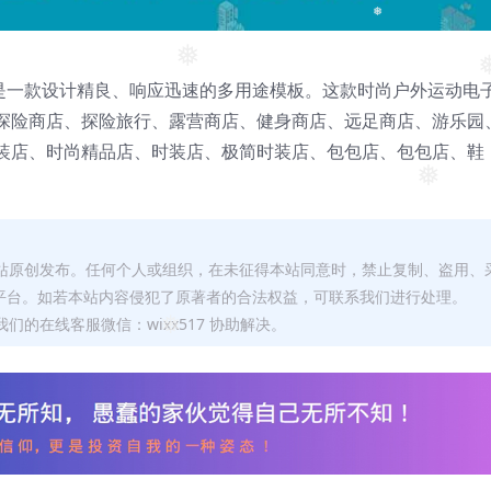
❅
❅
❅
板。这是一款设计精良、响应迅速的多用途模板。这款时尚户外运动电
探险商店、探险旅行、露营商店、健身商店、远足商店、游乐园
装店、时尚精品店、时装店、极简时装店、包包店、包包店、鞋
❅
本站原创发布。任何个人或组织，在未征得本站同意时，禁止复制、盗用、
平台。如若本站内容侵犯了原著者的合法权益，可联系我们进行处理。
们的在线客服微信：wixx517 协助解决。
❅