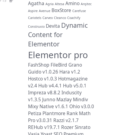
15
19.9
Agatha
Amino
Agria
Altesa
Arqitec
BoxStore
Aspire
Avenue
Carefuse
Cariotels
Carveo
Cleanco
Coachify
Dynamic
Devita
Construxio
Content for
Elementor
Elementor pro
FashShop
FileBird
Grano
Guido v1.0.26
Hara v1.2
Hostco v1.0.3
Hotmagazine
v2.4
Hub v4.4.1
Hub v5.0.1
Impreza v8.8.2
Induscity
v1.3.5
Junno
Mazlay
Mindiv
Mixy
Native v1.6.1
Ohio v3.0.0
Petiza
Plantmore
Rank Math
Pro v3.0.31
Razzi v2.1.7
REHub v19.7.1
Rozer
Sinrato
Vasia
Yoast SEO Premium