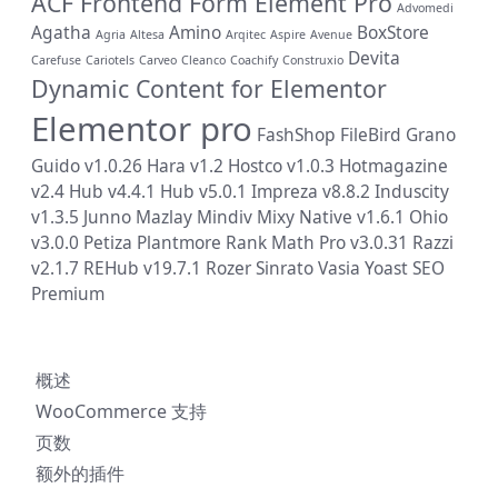
ACF Frontend Form Element Pro
Advomedi
Agatha
Amino
BoxStore
Agria
Altesa
Arqitec
Aspire
Avenue
Devita
Carefuse
Cariotels
Carveo
Cleanco
Coachify
Construxio
Dynamic Content for Elementor
Elementor pro
FashShop
FileBird
Grano
Guido v1.0.26
Hara v1.2
Hostco v1.0.3
Hotmagazine
v2.4
Hub v4.4.1
Hub v5.0.1
Impreza v8.8.2
Induscity
v1.3.5
Junno
Mazlay
Mindiv
Mixy
Native v1.6.1
Ohio
v3.0.0
Petiza
Plantmore
Rank Math Pro v3.0.31
Razzi
v2.1.7
REHub v19.7.1
Rozer
Sinrato
Vasia
Yoast SEO
Premium
概述
WooCommerce 支持
页数
额外的插件