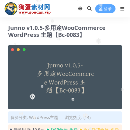
❅
❅
登录
❅
❅
❅
❅
Junno v1.0.5-多用途WooCommerce
WordPress 主题【Bc-0083】
❅
❅
❅
❅
❅
❅
❅
❅
资源分类:
WordPress主题
浏览热度: (14)
❅
❅
普通用户:
19.9元
SVIP会员:
免费
永久SVIP会员:
免费