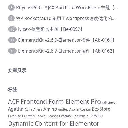
Rhye v3.5.3 – AJAX Portfolio WordPress 主题【Bi-0049】
8
WP Rocket v3.10.8-用于wordpress速度优化的缓存加速插件【Cd-0019】
9
Nicex-创意组合主题【Be-0092】
10
ElementsKit v2.6.9-Elementor插件【Ab-0161】
11
ElementsKit v2.6.7-Elementor插件【Ab-0162】
12
文章展示
标签
ACF Frontend Form Element Pro
Advomedi
Agatha
Amino
BoxStore
Agria
Altesa
Arqitec
Aspire
Avenue
Devita
Carefuse
Cariotels
Carveo
Cleanco
Coachify
Construxio
Dynamic Content for Elementor