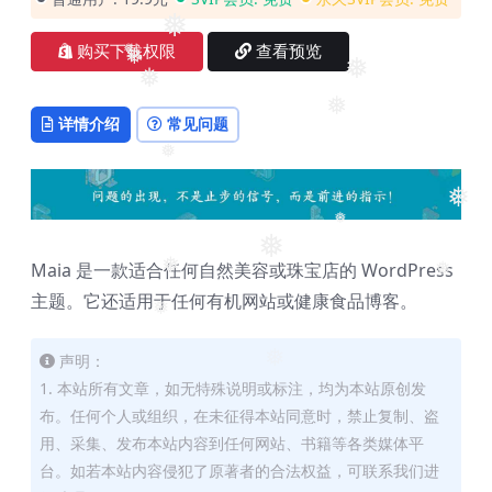
❅
购买下载权限
查看预览
❅
❅
❅
❅
❅
详情介绍
常见问题
❅
❅
❅
❅
Maia 是一款适合任何自然美容或珠宝店的 WordPress
❅
❅
主题。它还适用于任何有机网站或健康食品博客。
❅
声明：
❅
1. 本站所有文章，如无特殊说明或标注，均为本站原创发
布。任何个人或组织，在未征得本站同意时，禁止复制、盗
用、采集、发布本站内容到任何网站、书籍等各类媒体平
台。如若本站内容侵犯了原著者的合法权益，可联系我们进