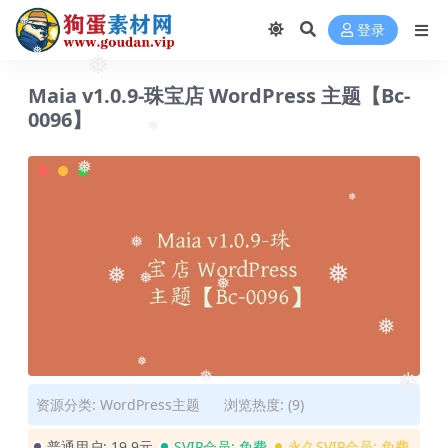
登录
❅
❅
❅
Maia v1.0.9-珠宝店 WordPress 主题【Bc-
0096】
❅
❅
❅
❅
❅
❅
❅
❅
❅
❅
❅
❅
资源分类:
WordPress主题
浏览热度: (9)
❅
普通用户:
19.9元
SVIP会员:
免费
永久SVIP会员:
免费