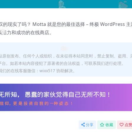
了吗？ Motta 就是您的最佳选择 – 终极 WordPress 主
一样充满活力和成功的在线商店。
❅
❅
本站原创发布。任何个人或组织，在未征得本站同意时，禁止复制、盗用、
❅
平台。如若本站内容侵犯了原著者的合法权益，可联系我们进行处理。
们的在线客服微信：wixx517 协助解决。
❅
分享
收藏
点赞