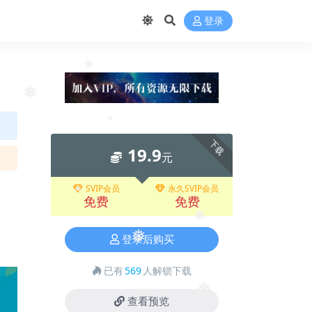
❅
登录
❅
❅
❅
下载
19.9
元
SVIP会员
永久SVIP会员
免费
免费
❅
❅
登录后购买
❅
已有
569
人解锁下载
❅
查看预览