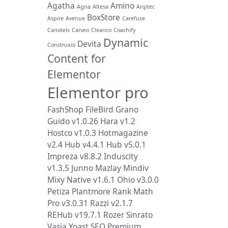
Agatha
Amino
Agria
Altesa
Arqitec
BoxStore
Aspire
Avenue
Carefuse
Cariotels
Carveo
Cleanco
Coachify
Dynamic
Devita
Construxio
Content for
Elementor
Elementor pro
FashShop
FileBird
Grano
Guido v1.0.26
Hara v1.2
Hostco v1.0.3
Hotmagazine
v2.4
Hub v4.4.1
Hub v5.0.1
Impreza v8.8.2
Induscity
v1.3.5
Junno
Mazlay
Mindiv
Mixy
Native v1.6.1
Ohio v3.0.0
Petiza
Plantmore
Rank Math
Pro v3.0.31
Razzi v2.1.7
REHub v19.7.1
Rozer
Sinrato
Vasia
Yoast SEO Premium