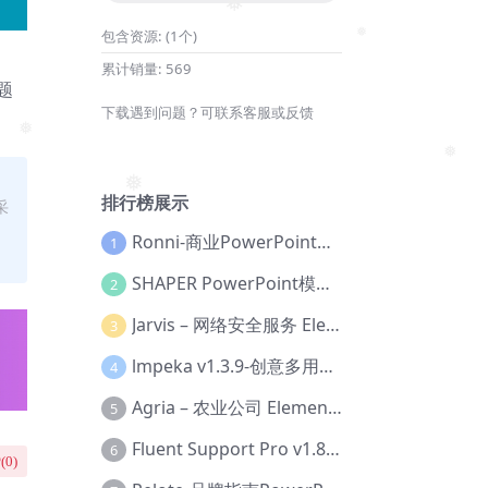
❅
包含资源:
(1个)
❅
累计销量:
569
题
下载遇到问题？可联系客服或反馈
❅
❅
❅
排行榜展示
采
Ronni-商业PowerPoint模板【Dc-0077】
1
SHAPER PowerPoint模板【Dc-0184】
2
Jarvis – 网络安全服务 Elementor 模板套件【Aa-0035】
3
lmpeka v1.3.9-创意多用途 WordPress 主题【Be-0064】
4
Agria – 农业公司 Elementor Pro 模板套件【Aa-0003】
5
Fluent Support Pro v1.8.1 – WordPress 支持票务系统【Cc-0041】
6
(
0
)