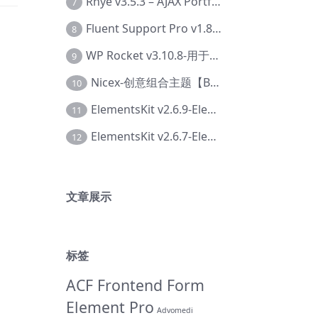
Rhye v3.5.3 – AJAX Portfolio WordPress 主题【Bi-0049】
7
Fluent Support Pro v1.8.1 – WordPress 支持票务系统【Cc-0041】
8
WP Rocket v3.10.8-用于wordpress速度优化的缓存加速插件【Cd-0019】
9
Nicex-创意组合主题【Be-0092】
10
ElementsKit v2.6.9-Elementor插件【Ab-0161】
11
ElementsKit v2.6.7-Elementor插件【Ab-0162】
12
文章展示
标签
ACF Frontend Form
Element Pro
Advomedi