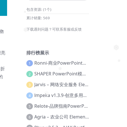
❅
包含资源:
(1个)
累计销量:
569
❅
下载遇到问题？可联系客服或反馈
宠物
❅
排行榜展示
漂亮
❅
Ronni-商业PowerPoint模板【Dc-0077】
1
和折
❅
SHAPER PowerPoint模板【Dc-0184】
2
的
❅
Jarvis – 网络安全服务 Elementor 模板套件【Aa-0035】
3
lmpeka v1.3.9-创意多用途 WordPress 主题【Be-0064】
4
❅
Relote-品牌指南PowerPoint模板【Dc-0076】
5
Agria – 农业公司 Elementor Pro 模板套件【Aa-0003】
6