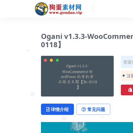
Ogani v1.3.3-WooCom
0118】
资源
❅
普
❅
❅
详情介绍
常见问题
❅
❅