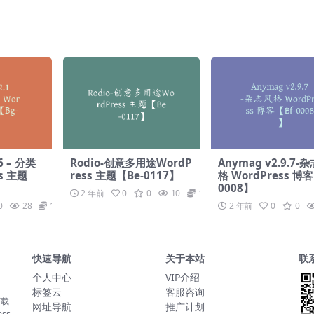
17】
9】
.6 – 分类
Rodio-创意多用途WordP
Anymag v2.9.7-
s 主题
ress 主题【Be-0117】
格 WordPress 博客
0008】
2 年前
0
0
10
19.9
0
28
19.9
2 年前
0
0
快速导航
关于本站
联
个人中心
VIP介绍
标签云
客服咨询
下载
￥19.90
Taylor
购买了Astra
网址导航
推广计划
ss