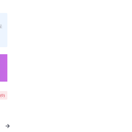
采
(
0
)