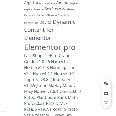
Agatha
Amino
Agria
Altesa
Arqitec
BoxStore
Aspire
Avenue
Carefuse
Cariotels
Carveo
Cleanco
Coachify
Dynamic
Devita
Construxio
Content for
Elementor
Elementor pro
FashShop
FileBird
Grano
Guido v1.0.26
Hara v1.2
Hostco v1.0.3
Hotmagazine
v2.4
Hub v4.4.1
Hub v5.0.1
Impreza v8.8.2
Induscity
v1.3.5
Junno
Mazlay
Mindiv
Mixy
Native v1.6.1
Ohio v3.0.0
Petiza
Plantmore
Rank Math
Pro v3.0.31
Razzi v2.1.7
REHub v19.7.1
Rozer
Sinrato
Vasia
Yoast SEO Premium