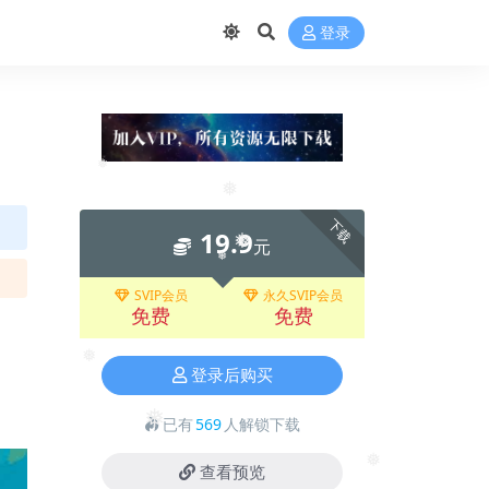
登录
❅
下载
❅
19.9
元
❅
❅
SVIP会员
永久SVIP会员
免费
免费
登录后购买
❅
已有
569
人解锁下载
❅
查看预览