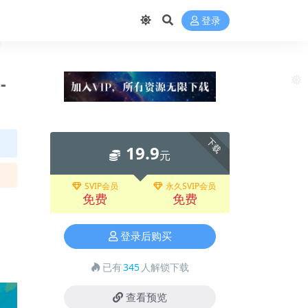
登录
❅
-
❅
下载
19.9
元
SVIP会员
永久SVIP会员
免费
免费
登录后购买
已有
345
人解锁下载
查看预览