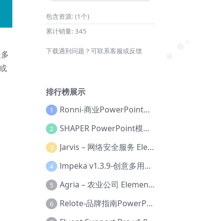
包含资源:
(1个)
累计销量:
345
下载遇到问题？可联系客服或反馈
最多
❅
❅
可或
❅
排行榜展示
Ronni-商业PowerPoint模板【Dc-0077】
1
SHAPER PowerPoint模板【Dc-0184】
2
Jarvis – 网络安全服务 Elementor 模板套件【Aa-0035】
3
lmpeka v1.3.9-创意多用途 WordPress 主题【Be-0064】
4
Agria – 农业公司 Elementor Pro 模板套件【Aa-0003】
5
Relote-品牌指南PowerPoint模板【Dc-0076】
6