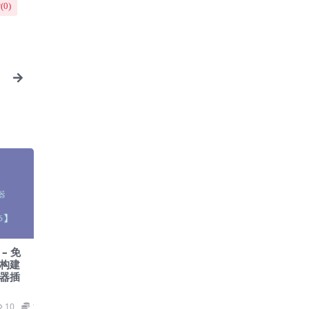
(
0
)
o
 – 免
面构建
建器插
10
19.9