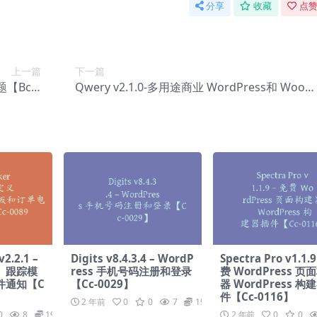
分享
收藏
点赞
上一篇
下一篇
主题【Bc-0
Qwery v2.1.0-多用途商业 WordPress和 WooC
133】
mmerce 主题【Bc-0134】
v2.2.1 –
Digits v8.4.3.4 – WordP
Spectra Pro v1.1.9
、跟踪模
ress 手机号码注册和登录
费 WordPress 页
件通知【C
【Cc-0029】
器 WordPress 构
件【Cc-0116】
2 年前
0
0
7
19.9
0
8
19.9
2 年前
0
0