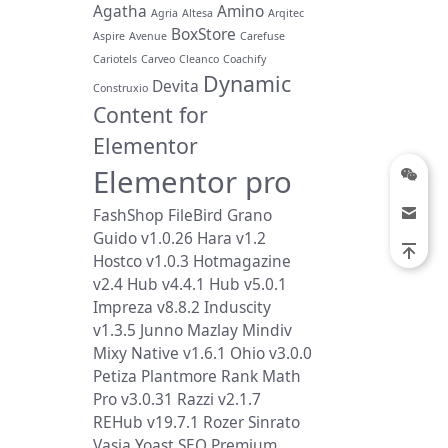
Agatha
Amino
Agria
Altesa
Arqitec
BoxStore
Aspire
Avenue
Carefuse
Cariotels
Carveo
Cleanco
Coachify
Dynamic
Devita
Construxio
Content for
Elementor
Elementor pro
FashShop
FileBird
Grano
Guido v1.0.26
Hara v1.2
Hostco v1.0.3
Hotmagazine
v2.4
Hub v4.4.1
Hub v5.0.1
Impreza v8.8.2
Induscity
v1.3.5
Junno
Mazlay
Mindiv
Mixy
Native v1.6.1
Ohio v3.0.0
Petiza
Plantmore
Rank Math
Pro v3.0.31
Razzi v2.1.7
REHub v19.7.1
Rozer
Sinrato
Vasia
Yoast SEO Premium