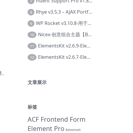
Fluent Support Pro v1.8.1 – WordPress 支持票务系统【Cc-0041】
7
Rhye v3.5.3 – AJAX Portfolio WordPress 主题【Bi-0049】
8
WP Rocket v3.10.8-用于wordpress速度优化的缓存加速插件【Cd-0019】
9
Nicex-创意组合主题【Be-0092】
10
ElementsKit v2.6.9-Elementor插件【Ab-0161】
11
ElementsKit v2.6.7-Elementor插件【Ab-0162】
12
量。
文章展示
标签
ACF Frontend Form
Element Pro
Advomedi