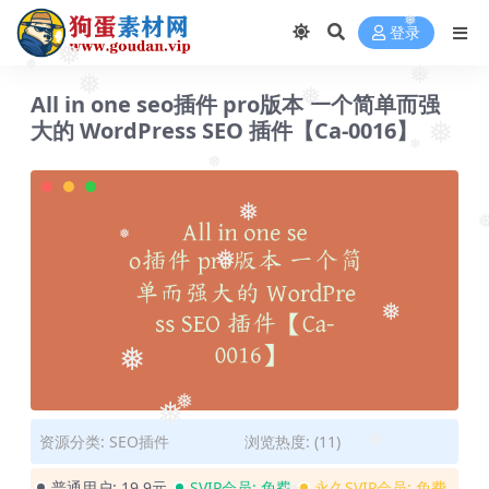
登录
❅
❅
❅
❅
All in one seo插件 pro版本 一个简单而强
❅
❅
大的 WordPress SEO 插件【Ca-0016】
❅
❅
❅
❅
❅
❅
❅
❅
❅
❅
资源分类:
SEO插件
浏览热度: (11)
❅
普通用户:
19.9元
SVIP会员:
免费
永久SVIP会员:
免费