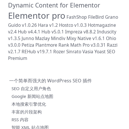
Dynamic Content for Elementor
Elementor pro
FashShop
FileBird
Grano
Guido v1.0.26
Hara v1.2
Hostco v1.0.3
Hotmagazine
v2.4
Hub v4.4.1
Hub v5.0.1
Impreza v8.8.2
Induscity
v1.3.5
Junno
Mazlay
Mindiv
Mixy
Native v1.6.1
Ohio
v3.0.0
Petiza
Plantmore
Rank Math Pro v3.0.31
Razzi
v2.1.7
REHub v19.7.1
Rozer
Sinrato
Vasia
Yoast SEO
Premium
一个简单而强大的 WordPress SEO 插件
SEO 自定义用户角色
Google 新闻站点地图
本地搜索引擎优化
丰富的片段架构
RSS 内容
智能 XML 站点地图