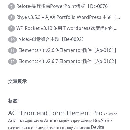
Relote-品牌指南PowerPoint模板【Dc-0076】
7
Rhye v3.5.3 – AJAX Portfolio WordPress 主题【Bi-0049】
8
WP Rocket v3.10.8-用于wordpress速度优化的缓存加速插件【Cd-0019】
9
Nicex-创意组合主题【Be-0092】
10
ElementsKit v2.6.9-Elementor插件【Ab-0161】
11
ElementsKit v2.6.7-Elementor插件【Ab-0162】
12
文章展示
标签
ACF Frontend Form Element Pro
Advomedi
Agatha
Amino
BoxStore
Agria
Altesa
Arqitec
Aspire
Avenue
Devita
Carefuse
Cariotels
Carveo
Cleanco
Coachify
Construxio