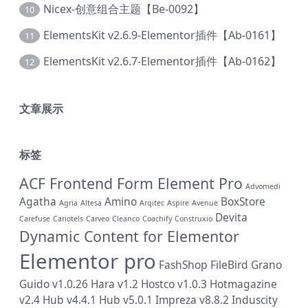
Nicex-创意组合主题【Be-0092】
10
ElementsKit v2.6.9-Elementor插件【Ab-0161】
11
ElementsKit v2.6.7-Elementor插件【Ab-0162】
12
文章展示
标签
ACF Frontend Form Element Pro
Advomedi
Agatha
Amino
BoxStore
Agria
Altesa
Arqitec
Aspire
Avenue
Devita
Carefuse
Cariotels
Carveo
Cleanco
Coachify
Construxio
Dynamic Content for Elementor
Elementor pro
FashShop
FileBird
Grano
Guido v1.0.26
Hara v1.2
Hostco v1.0.3
Hotmagazine
v2.4
Hub v4.4.1
Hub v5.0.1
Impreza v8.8.2
Induscity