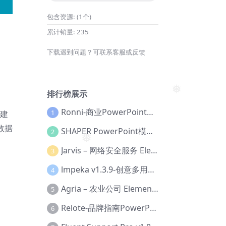
❅
❅
包含资源:
(1个)
累计销量:
235
下载遇到问题？可联系客服或反馈
排行榜展示
❅
Ronni-商业PowerPoint模板【Dc-0077】
1
置建
数据
SHAPER PowerPoint模板【Dc-0184】
2
Jarvis – 网络安全服务 Elementor 模板套件【Aa-0035】
3
❅
lmpeka v1.3.9-创意多用途 WordPress 主题【Be-0064】
4
Agria – 农业公司 Elementor Pro 模板套件【Aa-0003】
5
Relote-品牌指南PowerPoint模板【Dc-0076】
6