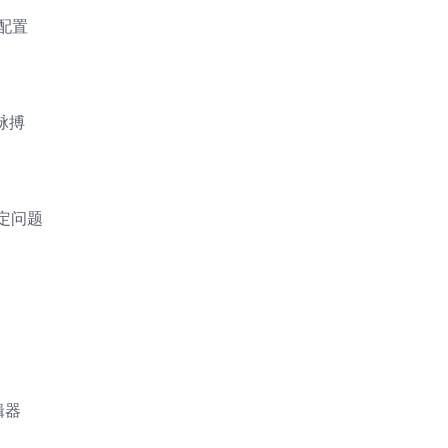
配置
脉搏
定问题
辑器