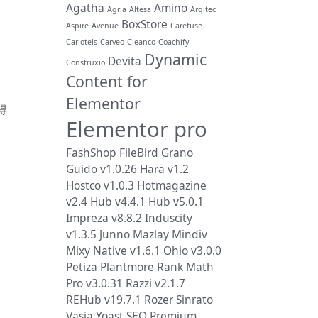
Agatha
Amino
Agria
Altesa
Arqitec
BoxStore
Aspire
Avenue
Carefuse
Cariotels
Carveo
Cleanco
Coachify
Dynamic
Devita
Construxio
Content for
Elementor
得
Elementor pro
FashShop
FileBird
Grano
Guido v1.0.26
Hara v1.2
Hostco v1.0.3
Hotmagazine
v2.4
Hub v4.4.1
Hub v5.0.1
Impreza v8.8.2
Induscity
v1.3.5
Junno
Mazlay
Mindiv
Mixy
Native v1.6.1
Ohio v3.0.0
Petiza
Plantmore
Rank Math
Pro v3.0.31
Razzi v2.1.7
REHub v19.7.1
Rozer
Sinrato
Vasia
Yoast SEO Premium