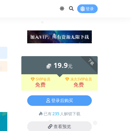
❅
登录
❅
❅
❅
下载
19.9
元
SVIP会员
永久SVIP会员
免费
免费
登录后购买
已有
235
人解锁下载
查看预览