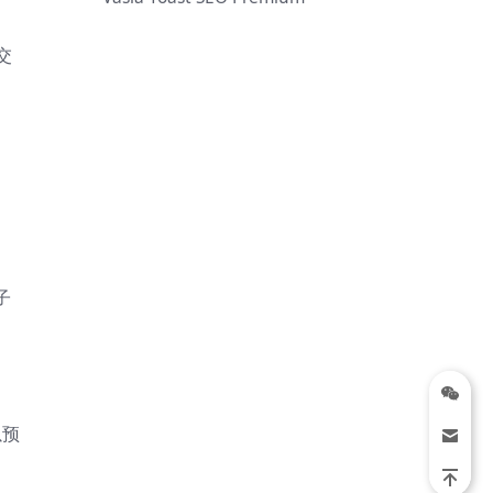
交
子
以预