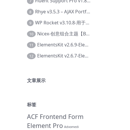
Fluent Support Pro v1.8.1 – WordPress 支持票务系统【Cc-0041】
7
Rhye v3.5.3 – AJAX Portfolio WordPress 主题【Bi-0049】
8
WP Rocket v3.10.8-用于wordpress速度优化的缓存加速插件【Cd-0019】
9
Nicex-创意组合主题【Be-0092】
10
ElementsKit v2.6.9-Elementor插件【Ab-0161】
11
ElementsKit v2.6.7-Elementor插件【Ab-0162】
12
文章展示
标签
ACF Frontend Form
Element Pro
Advomedi