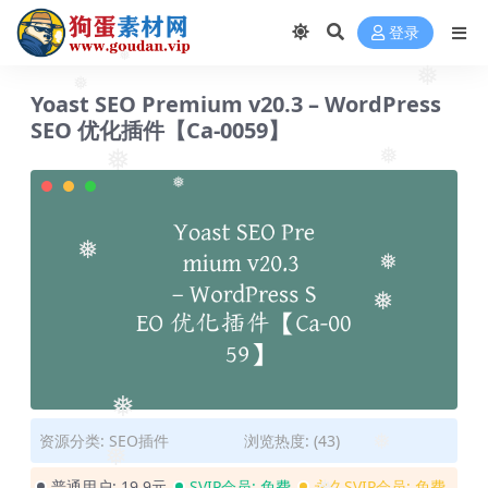
登录
❅
Yoast SEO Premium v​​20.3 – WordPress
❅
❅
SEO 优化插件【Ca-0059】
❅
❅
❅
❅
❅
❅
❅
资源分类:
SEO插件
浏览热度: (43)
❅
❅
普通用户:
19.9元
SVIP会员:
免费
永久SVIP会员:
免费