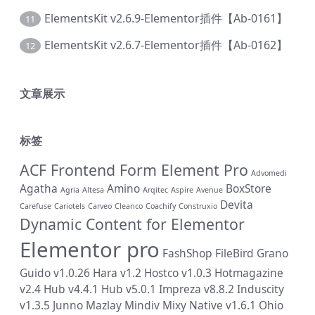
ElementsKit v2.6.9-Elementor插件【Ab-0161】
11
ElementsKit v2.6.7-Elementor插件【Ab-0162】
12
文章展示
标签
ACF Frontend Form Element Pro
Advomedi
Agatha
Amino
BoxStore
Agria
Altesa
Arqitec
Aspire
Avenue
Devita
Carefuse
Cariotels
Carveo
Cleanco
Coachify
Construxio
Dynamic Content for Elementor
Elementor pro
FashShop
FileBird
Grano
Guido v1.0.26
Hara v1.2
Hostco v1.0.3
Hotmagazine
v2.4
Hub v4.4.1
Hub v5.0.1
Impreza v8.8.2
Induscity
v1.3.5
Junno
Mazlay
Mindiv
Mixy
Native v1.6.1
Ohio