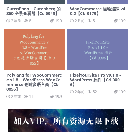
GutenPano – Gutenberg 的
WooCommerce 运输追踪 v4
360 全景查看器【Cc-0049】
0.2【Cb-0179】
2 年前
8
19.9
2 月前
5
19.9
Polylang for WooCommerc
PixelYourSite Pro v9.1.0 –
e v1.8 – WordPress WooCo
WordPress 插件【Cd-000
mmerce 创建多语言商【Cb-
6】
0055】
2 年前
52
19.9
2 年前
11
19.9