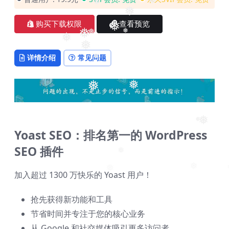
❅
❅
购买下载权限
查看预览
❅
❅
❅
❅
❅
❅
❅
详情介绍
常见问题
❅
❅
❅
Yoast SEO：排名第一的 WordPress
❅
❅
SEO 插件
❅
加入超过 1300 万快乐的 Yoast 用户！
❅
❅
抢先获得新功能和工具
节省时间并专注于您的核心业务
从 Google 和社交媒体吸引更多访问者