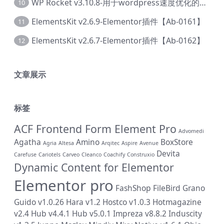
WP Rocket v3.10.8-用于wordpress速度优化的缓存加速插件【Cd-0019】
10
ElementsKit v2.6.9-Elementor插件【Ab-0161】
11
ElementsKit v2.6.7-Elementor插件【Ab-0162】
12
文章展示
标签
ACF Frontend Form Element Pro
Advomedi
Agatha
Amino
BoxStore
Agria
Altesa
Arqitec
Aspire
Avenue
Devita
Carefuse
Cariotels
Carveo
Cleanco
Coachify
Construxio
Dynamic Content for Elementor
Elementor pro
FashShop
FileBird
Grano
Guido v1.0.26
Hara v1.2
Hostco v1.0.3
Hotmagazine
v2.4
Hub v4.4.1
Hub v5.0.1
Impreza v8.8.2
Induscity