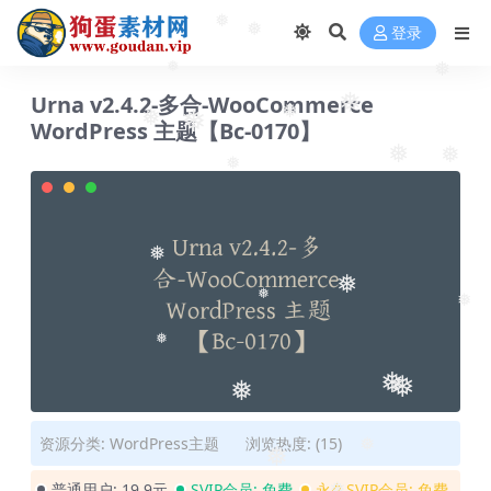
❅
❅
登录
❅
❅
❅
❅
Urna v2.4.2-多合-WooCommerce
❅
WordPress 主题【Bc-0170】
❅
❅
❅
❅
❅
❅
❅
❅
❅
❅
❅
❅
❅
❅
资源分类:
WordPress主题
浏览热度: (15)
❅
❅
普通用户:
19.9元
SVIP会员:
免费
永久SVIP会员:
免费