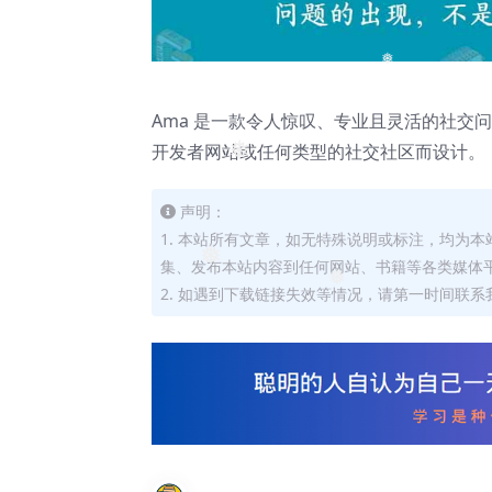
❅
Ama 是一款令人惊叹、专业且灵活的社交问答
开发者网站或任何类型的社交社区而设计。
❅
声明：
1. 本站所有文章，如无特殊说明或标注，均为
集、发布本站内容到任何网站、书籍等各类媒体
❅
2. 如遇到下载链接失效等情况，请第一时间联系我
❅