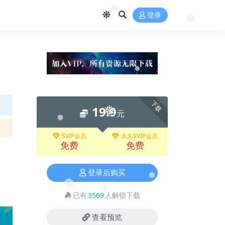
❅
❅
登录
❅
❅
下载
❅
19.9
元
❅
❅
SVIP会员
永久SVIP会员
免费
免费
登录后购买
❅
❅
已有
3569
人解锁下载
❅
查看预览