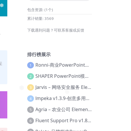
包含资源:
(1个)
❅
累计销量:
3569
下载遇到问题？可联系客服或反馈
、
排行榜展示
采
Ronni-商业PowerPoint模板【Dc-0077】
1
❅
SHAPER PowerPoint模板【Dc-0184】
2
Jarvis – 网络安全服务 Elementor 模板套件【Aa-0035】
3
❅
❅
lmpeka v1.3.9-创意多用途 WordPress 主题【Be-0064】
4
Agria – 农业公司 Elementor Pro 模板套件【Aa-0003】
5
Fluent Support Pro v1.8.1 – WordPress 支持票务系统【Cc-0041】
6