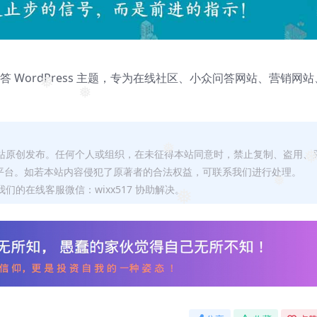
 WordPress 主题，专为在线社区、小众问答网站、营销网站
❅
❅
本站原创发布。任何个人或组织，在未征得本站同意时，禁止复制、盗用、
❅
平台。如若本站内容侵犯了原著者的合法权益，可联系我们进行处理。
们的在线客服微信：wixx517 协助解决。
❅
❅