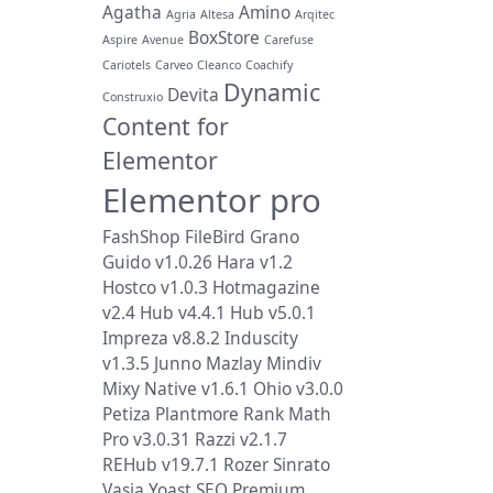
Agatha
Amino
Agria
Altesa
Arqitec
BoxStore
Aspire
Avenue
Carefuse
Cariotels
Carveo
Cleanco
Coachify
Dynamic
Devita
Construxio
Content for
Elementor
Elementor pro
FashShop
FileBird
Grano
Guido v1.0.26
Hara v1.2
Hostco v1.0.3
Hotmagazine
v2.4
Hub v4.4.1
Hub v5.0.1
Impreza v8.8.2
Induscity
v1.3.5
Junno
Mazlay
Mindiv
Mixy
Native v1.6.1
Ohio v3.0.0
Petiza
Plantmore
Rank Math
Pro v3.0.31
Razzi v2.1.7
REHub v19.7.1
Rozer
Sinrato
Vasia
Yoast SEO Premium