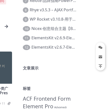
Relote-品牌指南PowerPoint模板【Dc-0076】
7
(
0
)
Rhye v3.5.3 – AJAX Portfolio WordPress 主题【Bi-0049】
8
WP Rocket v3.10.8-用于wordpress速度优化的缓存加速插件【Cd-0019】
9
Nicex-创意组合主题【Be-0092】
10
ElementsKit v2.6.9-Elementor插件【Ab-0161】
11
ElementsKit v2.6.7-Elementor插件【Ab-0162】
12
文章展示
标签
– 分类广
res
ACF Frontend Form
11
19.9
Element Pro
Advomedi