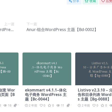
分享
收藏
点赞
上一篇
下一篇
dPress
Anur-组合WordPress 主题【Bd-0002】
-0192】
-创意 Wor
ekommart v4.1.1–体化
Listivo v2.3.10 
登陆页面【B
电子商务 WordPress 主
告和目录列表 WordP
题【Bc-0044】
s 主题【Bg-0088】
0
16
19.9
2 年前
0
0
11
19.9
2 年前
0
0