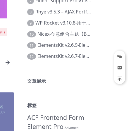
Fluent Support Pro v1.8.1 – WordPress 支持票务系统【Cc-0041】
7
Rhye v3.5.3 – AJAX Portfolio WordPress 主题【Bi-0049】
8
WP Rocket v3.10.8-用于wordpress速度优化的缓存加速插件【Cd-0019】
9
(
0
)
Nicex-创意组合主题【Be-0092】
10
ElementsKit v2.6.9-Elementor插件【Ab-0161】
11
ElementsKit v2.6.7-Elementor插件【Ab-0162】
12
文章展示
标签
ACF Frontend Form
Element Pro
Advomedi