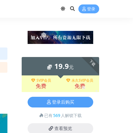
登录
❅
下载
19.9
元
SVIP会员
永久SVIP会员
免费
免费
❅
❅
登录后购买
已有
569
人解锁下载
查看预览