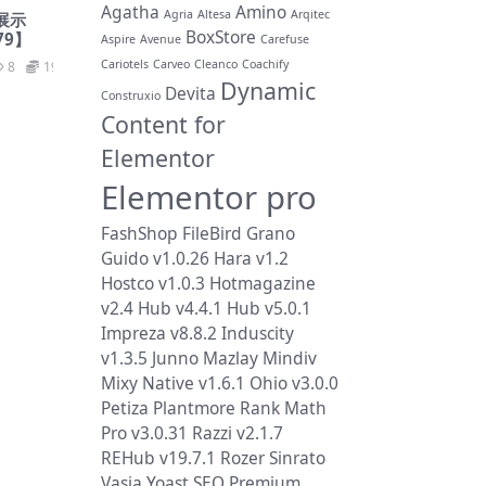
Agatha
Amino
Agria
Altesa
Arqitec
例展示
BoxStore
79】
Aspire
Avenue
Carefuse
Cariotels
Carveo
Cleanco
Coachify
8
19.9
Dynamic
Devita
Construxio
Content for
Elementor
Elementor pro
FashShop
FileBird
Grano
Guido v1.0.26
Hara v1.2
Hostco v1.0.3
Hotmagazine
v2.4
Hub v4.4.1
Hub v5.0.1
Impreza v8.8.2
Induscity
v1.3.5
Junno
Mazlay
Mindiv
Mixy
Native v1.6.1
Ohio v3.0.0
Petiza
Plantmore
Rank Math
Pro v3.0.31
Razzi v2.1.7
REHub v19.7.1
Rozer
Sinrato
Vasia
Yoast SEO Premium