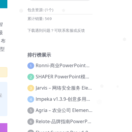
❅
包含资源:
(1个)
❅
❅
累计销量:
569
智
下载遇到问题？可联系客服或反馈
最
 布
❅
小型
排行榜展示
Ronni-商业PowerPoint模板【Dc-0077】
1
❅
SHAPER PowerPoint模板【Dc-0184】
2
Jarvis – 网络安全服务 Elementor 模板套件【Aa-0035】
3
❅
采
❅
lmpeka v1.3.9-创意多用途 WordPress 主题【Be-0064】
4
❅
Agria – 农业公司 Elementor Pro 模板套件【Aa-0003】
5
Relote-品牌指南PowerPoint模板【Dc-0076】
6