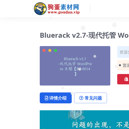
❅
❅
Bluerack v2.7-现代托管 W
❅
资源
❅
普
❅
❅
❅
详情介绍
常见问题
❅