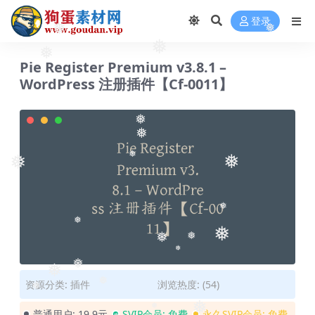
登录
❅
❅
❅
❅
Pie Register Premium v​​3.8.1 –
WordPress 注册插件【Cf-0011】
❅
❅
❅
❅
❅
❅
❅
❅
❅
❅
❅
❅
❅
资源分类:
插件
浏览热度: (54)
❅
❅
普通用户:
19.9元
SVIP会员:
免费
永久SVIP会员:
免费