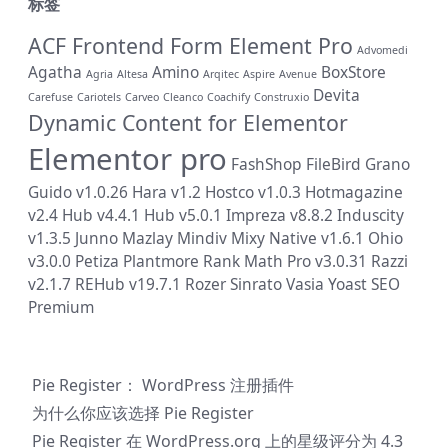
标签
ACF Frontend Form Element Pro
Advomedi
Agatha
Amino
BoxStore
Agria
Altesa
Arqitec
Aspire
Avenue
Devita
Carefuse
Cariotels
Carveo
Cleanco
Coachify
Construxio
Dynamic Content for Elementor
Elementor pro
FashShop
FileBird
Grano
Guido v1.0.26
Hara v1.2
Hostco v1.0.3
Hotmagazine
v2.4
Hub v4.4.1
Hub v5.0.1
Impreza v8.8.2
Induscity
v1.3.5
Junno
Mazlay
Mindiv
Mixy
Native v1.6.1
Ohio
v3.0.0
Petiza
Plantmore
Rank Math Pro v3.0.31
Razzi
v2.1.7
REHub v19.7.1
Rozer
Sinrato
Vasia
Yoast SEO
Premium
Pie Register： WordPress 注册插件
为什么你应该选择 Pie Register
Pie Register 在 WordPress.org 上的星级评分为 4.3