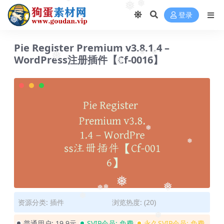
❅
❅
❅
登录
❅
Pie Register Premium v3.8.1.4 –
WordPress注册插件【Cf-0016】
❅
❅
❅
❅
❅
❅
❅
❅
❅
❅
❅
资源分类:
插件
浏览热度: (20)
普通用户:
19.9元
SVIP会员:
免费
永久SVIP会员:
免费