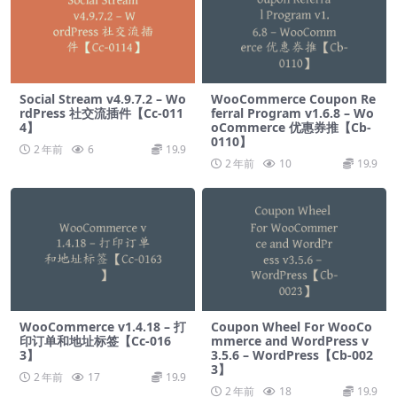
Social Stream v4.9.7.2 – Wo
WooCommerce Coupon Re
rdPress 社交流插件【Cc-011
ferral Program v1.6.8 – Wo
4】
oCommerce 优惠券推【Cb-
0110】
2 年前
6
19.9
2 年前
10
19.9
WooCommerce v1.4.18 – 打
Coupon Wheel For WooCo
印订单和地址标签【Cc-016
mmerce and WordPress v
3】
3.5.6 – WordPress【Cb-002
3】
2 年前
17
19.9
2 年前
18
19.9