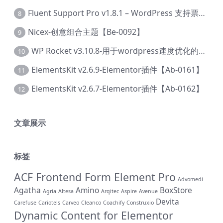
Fluent Support Pro v1.8.1 – WordPress 支持票务系统【Cc-0041】
8
Nicex-创意组合主题【Be-0092】
9
WP Rocket v3.10.8-用于wordpress速度优化的缓存加速插件【Cd-0019】
10
ElementsKit v2.6.9-Elementor插件【Ab-0161】
11
ElementsKit v2.6.7-Elementor插件【Ab-0162】
12
文章展示
标签
ACF Frontend Form Element Pro
Advomedi
Agatha
Amino
BoxStore
Agria
Altesa
Arqitec
Aspire
Avenue
Devita
Carefuse
Cariotels
Carveo
Cleanco
Coachify
Construxio
Dynamic Content for Elementor