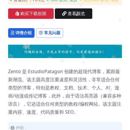
❅
购买下载权限
查看预览
❅
❅
❅
❅
详情介绍
常见问题
❅
❅
❅
Zento 是 EstudioPatagon 创建的超现代博客，紧跟最
新潮流。该主题高度注重速度和灵活性，非常适合任何
❅
类型的博客，特别是教程、文档、技术、个人、AI、漫
❅
❅
❅
❅
画/动漫或传记博客，此外，由于语法高亮器（兼容多种
❅
❅
语言），它还适合任何类型的教程/编程网站。该主题注
重内容、速度、代码质量和 SEO。
声明：