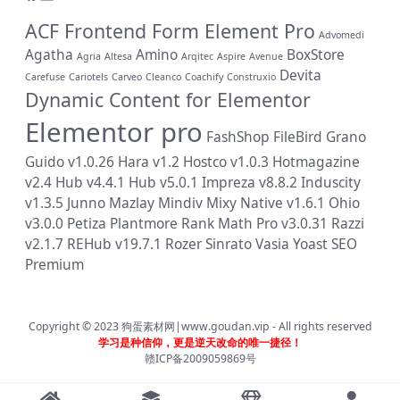
ACF Frontend Form Element Pro
Advomedi
Agatha
Amino
BoxStore
Agria
Altesa
Arqitec
Aspire
Avenue
Devita
Carefuse
Cariotels
Carveo
Cleanco
Coachify
Construxio
Dynamic Content for Elementor
Elementor pro
FashShop
FileBird
Grano
Guido v1.0.26
Hara v1.2
Hostco v1.0.3
Hotmagazine
v2.4
Hub v4.4.1
Hub v5.0.1
Impreza v8.8.2
Induscity
v1.3.5
Junno
Mazlay
Mindiv
Mixy
Native v1.6.1
Ohio
v3.0.0
Petiza
Plantmore
Rank Math Pro v3.0.31
Razzi
v2.1.7
REHub v19.7.1
Rozer
Sinrato
Vasia
Yoast SEO
Premium
Copyright © 2023
狗蛋素材网|www.goudan.vip
- All rights reserved
学习是种信仰，更是逆天改命的唯一捷径！
赣ICP备2009059869号