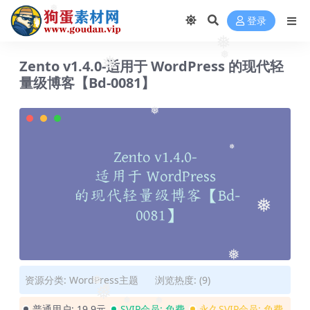
❅
登录
❅
❅
❅
Zento v1.4.0-适用于 WordPress 的现代轻
❅
量级博客【Bd-0081】
❅
❅
❅
❅
资源分类:
WordPress主题
浏览热度: (9)
❅
❅
❅
❅
❅
普通用户:
19.9元
SVIP会员:
免费
永久SVIP会员:
免费