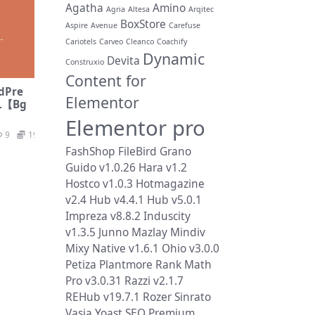
Agatha
Amino
Agria
Altesa
Arqitec
BoxStore
Aspire
Avenue
Carefuse
Cariotels
Carveo
Cleanco
Coachify
Dynamic
Devita
Construxio
Content for
rdPre
Elementor
L【Bg
Elementor pro
9
19.9
FashShop
FileBird
Grano
Guido v1.0.26
Hara v1.2
Hostco v1.0.3
Hotmagazine
v2.4
Hub v4.4.1
Hub v5.0.1
Impreza v8.8.2
Induscity
v1.3.5
Junno
Mazlay
Mindiv
Mixy
Native v1.6.1
Ohio v3.0.0
Petiza
Plantmore
Rank Math
Pro v3.0.31
Razzi v2.1.7
REHub v19.7.1
Rozer
Sinrato
Vasia
Yoast SEO Premium