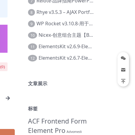
Relote-品牌指南PowerPoint模板【Dc-0076】
7
Rhye v3.5.3 – AJAX Portfolio WordPress 主题【Bi-0049】
8
WP Rocket v3.10.8-用于wordpress速度优化的缓存加速插件【Cd-0019】
9
Nicex-创意组合主题【Be-0092】
10
ElementsKit v2.6.9-Elementor插件【Ab-0161】
11
ElementsKit v2.6.7-Elementor插件【Ab-0162】
12
(
0
)
文章展示
主
标签
ACF Frontend Form
Element Pro
Advomedi