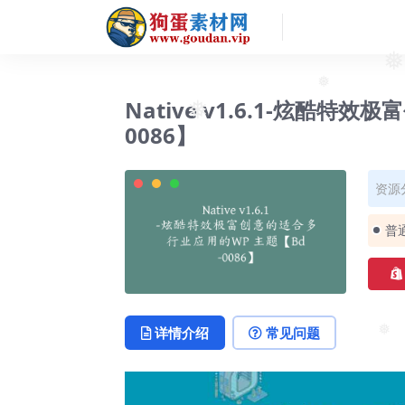
❅
❅
Native v1.6.1-炫酷特
❅
0086】
资源
普
详情介绍
常见问题
❅