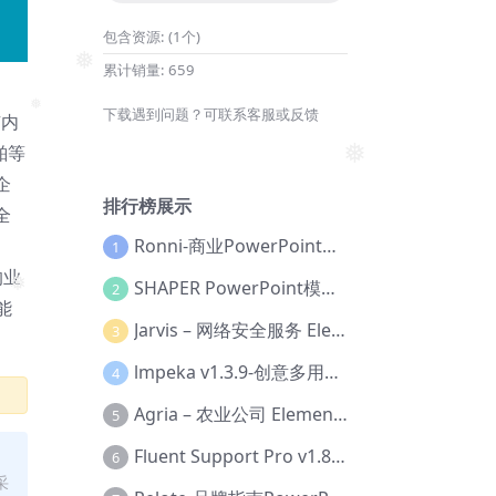
❅
包含资源:
(1个)
累计销量:
659
❅
下载遇到问题？可联系客服或反馈
有内
❅
舶等
❅
企
排行榜展示
全
Ronni-商业PowerPoint模板【Dc-0077】
1
的业
SHAPER PowerPoint模板【Dc-0184】
2
能
❅
Jarvis – 网络安全服务 Elementor 模板套件【Aa-0035】
3
lmpeka v1.3.9-创意多用途 WordPress 主题【Be-0064】
4
Agria – 农业公司 Elementor Pro 模板套件【Aa-0003】
5
Fluent Support Pro v1.8.1 – WordPress 支持票务系统【Cc-0041】
6
采