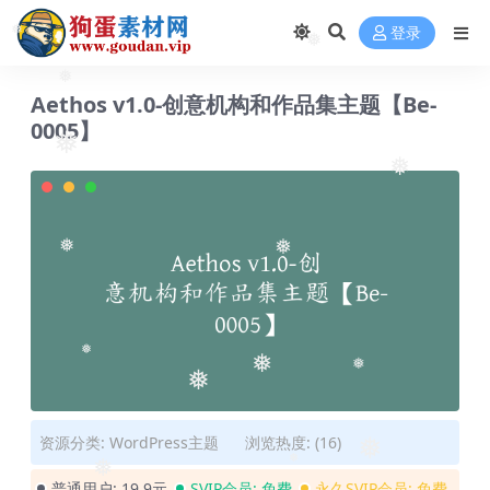
❅
登录
❅
❅
Aethos v1.0-创意机构和作品集主题【Be-
❅
0005】
❅
❅
❅
❅
❅
❅
❅
❅
资源分类:
WordPress主题
浏览热度: (16)
❅
普通用户:
19.9元
SVIP会员:
免费
永久SVIP会员:
免费