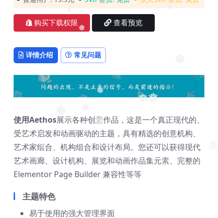
❅
❅
❅
购买下载权限
查看预览
❅
❅
详情介绍
常见问题
❅
❅
❅
❅
❅
使用Aethos
展示各种创意作品，这是一个真正现代的、
❅
❅
受艺术启发和动画驱动的主题，具有精选的创意机构、
艺术家组合、机构组合和设计布局。您还可以获得现代
❅
❅
艺术画廊、设计机构、展览和动画作品集元素、完整的
Elementor Page Builder 兼容性等等
❅
❅
❅
主题特色
易于使用的强大管理界面