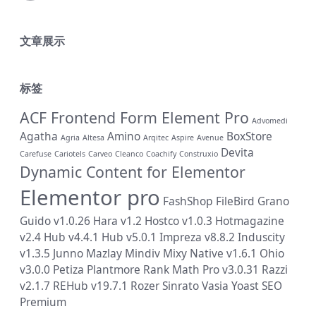
文章展示
标签
ACF Frontend Form Element Pro
Advomedi
Agatha
Amino
BoxStore
Agria
Altesa
Arqitec
Aspire
Avenue
Devita
Carefuse
Cariotels
Carveo
Cleanco
Coachify
Construxio
Dynamic Content for Elementor
Elementor pro
FashShop
FileBird
Grano
Guido v1.0.26
Hara v1.2
Hostco v1.0.3
Hotmagazine
v2.4
Hub v4.4.1
Hub v5.0.1
Impreza v8.8.2
Induscity
v1.3.5
Junno
Mazlay
Mindiv
Mixy
Native v1.6.1
Ohio
v3.0.0
Petiza
Plantmore
Rank Math Pro v3.0.31
Razzi
v2.1.7
REHub v19.7.1
Rozer
Sinrato
Vasia
Yoast SEO
Premium