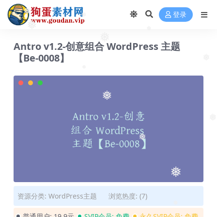
❅
登录
❅
❅
❅
❅
❅
Antro v1.2-创意组合 WordPress 主题
【Be-0008】
❅
❅
❅
❅
❅
❅
资源分类:
WordPress主题
浏览热度: (7)
❅
普通用户:
19.9元
SVIP会员:
免费
永久SVIP会员:
免费