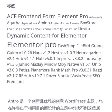
标签
ACF Frontend Form Element Pro
Advomedi
Agatha
Amino
BoxStore
Agria
Altesa
Arqitec
Aspire
Avenue
Devita
Carefuse
Cariotels
Carveo
Cleanco
Coachify
Construxio
Dynamic Content for Elementor
Elementor pro
FashShop
FileBird
Grano
Guido v1.0.26
Hara v1.2
Hostco v1.0.3
Hotmagazine
v2.4
Hub v4.4.1
Hub v5.0.1
Impreza v8.8.2
Induscity
v1.3.5
Junno
Mazlay
Mindiv
Mixy
Native v1.6.1
Ohio
v3.0.0
Petiza
Plantmore
Rank Math Pro v3.0.31
Razzi
v2.1.7
REHub v19.7.1
Rozer
Sinrato
Vasia
Yoast SEO
Premium
Antro 是一个创新且优雅的创意 WordPress 主题，您
在许多出于相同目的而设计的主题中都找不到这些属